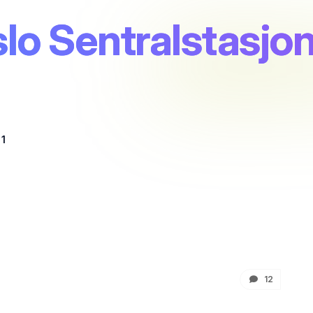
lo Sentralstasjo
 1
12