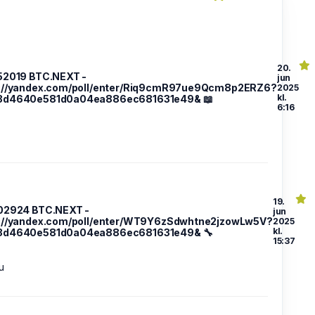
20.
952019 BTC.NEXT -
jun
s://yandex.com/poll/enter/Riq9cmR97ue9Qcm8p2ERZ6?
2025
kl.
3d4640e581d0a04ea886ec681631e49& 📖
6:16
19.
902924 BTC.NEXT -
jun
://yandex.com/poll/enter/WT9Y6zSdwhtne2jzowLw5V?
2025
kl.
3d4640e581d0a04ea886ec681631e49& 🔧
15:37
u