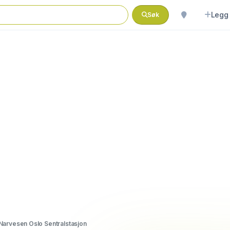
Legg 
Søk
Narvesen Oslo Sentralstasjon