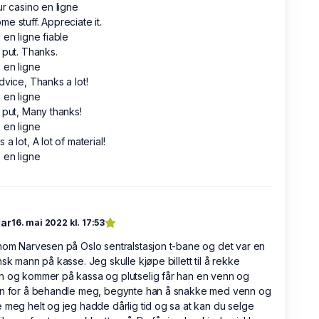
ur casino en ligne
e stuff. Appreciate it.
 en ligne fiable
 put. Thanks.
 en ligne
dvice, Thanks a lot!
 en ligne
 put, Many thanks!
 en ligne
 a lot, A lot of material!
 en ligne
ar
16. mai 2022 kl. 17:53
nom Narvesen på Oslo sentralstasjon t-bane og det var en
nsk mann på kasse. Jeg skulle kjøpe billett til å rekke
n og kommer på kassa og plutselig får han en venn og
en for å behandle meg, begynte han å snakke med venn og
 meg helt og jeg hadde dårlig tid og sa at kan du selge