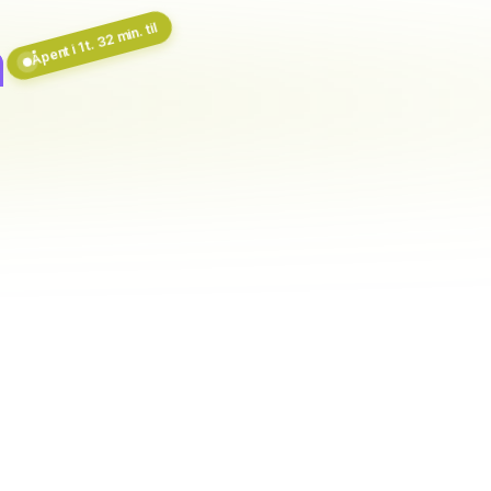
Åpent i 1 t. 32 min. til
n