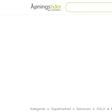
Kategorier
Supermarked
Narvesen
OSLO