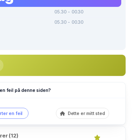
05.30 - 00.30
05.30 - 00.30
en feil på denne siden?
ter en feil
Dette er mitt sted
er (12)