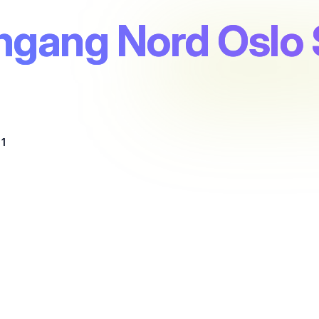
ngang Nord Oslo 
 1