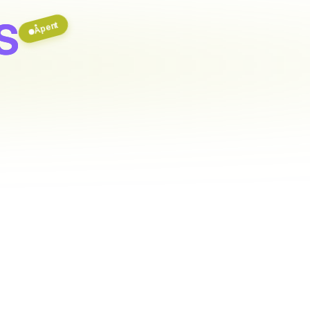
S
Åpent