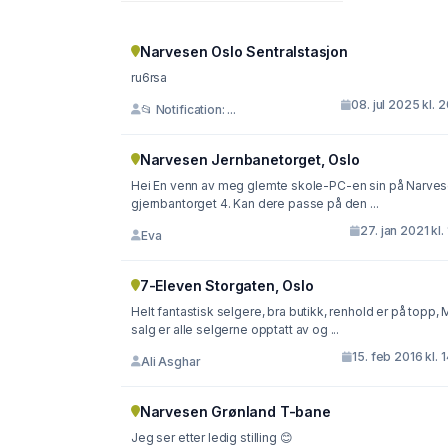
Narvesen Oslo Sentralstasjon
ru6rsa
08. jul 2025 kl. 
📂 Notification: ...
Narvesen Jernbanetorget, Oslo
Hei En venn av meg glemte skole-PC-en sin på Narvesen
gjernbantorget 4. Kan dere passe på den ...
27. jan 2021 kl. 
Eva
7-Eleven Storgaten, Oslo
Helt fantastisk selgere, bra butikk, renhold er på topp, 
salg er alle selgerne opptatt av og ...
15. feb 2016 kl. 
Ali Asghar
Narvesen Grønland T-bane
Jeg ser etter ledig stilling 😊