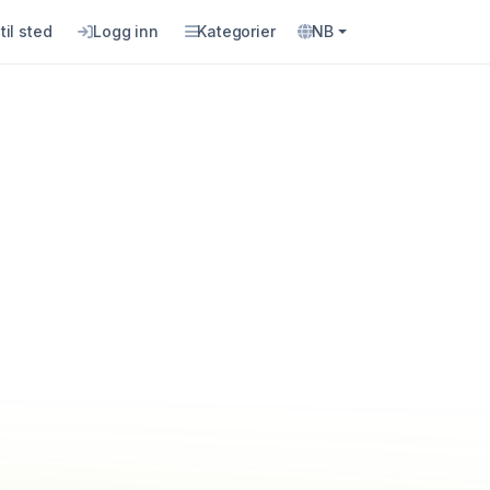
til sted
Logg inn
Kategorier
NB