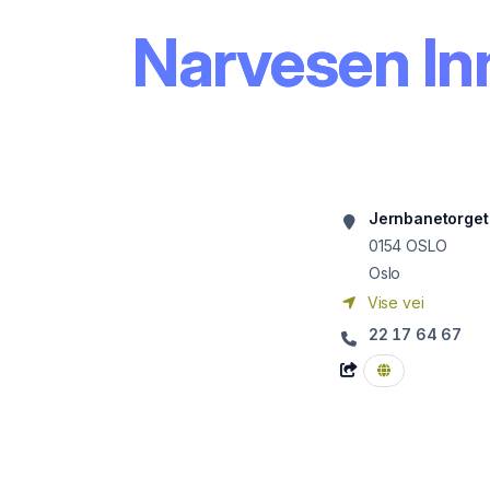
Narvesen In
Jernbanetorget
0154
OSLO
Oslo
Vise vei
22 17 64 67