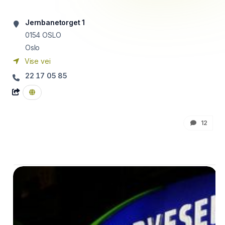
Jernbanetorget 1
0154
OSLO
Oslo
Vise vei
22 17 05 85
12