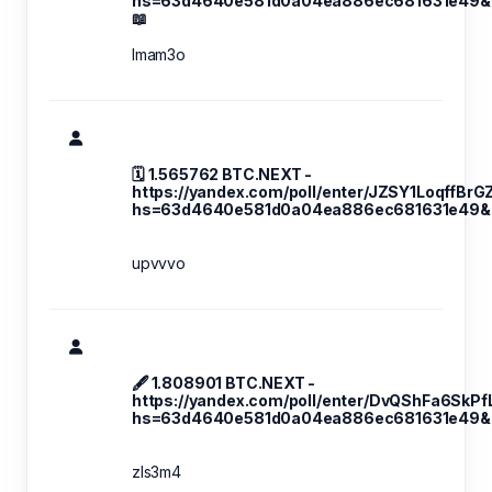
hs=63d4640e581d0a04ea886ec681631e49&
📖
lmam3o
🗓 1.565762 BTC.NEXT -
https://yandex.com/poll/enter/JZSY1LoqffBr
hs=63d4640e581d0a04ea886ec681631e49& 
upvvvo
🖋 1.808901 BTC.NEXT -
https://yandex.com/poll/enter/DvQShFa6SkP
hs=63d4640e581d0a04ea886ec681631e49& 
zls3m4