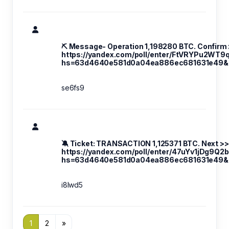
⛏ Message- Operation 1,198280 BTC. Confirm
https://yandex.com/poll/enter/FtVRYPu2W
hs=63d4640e581d0a04ea886ec681631e49&
se6fs9
🔕 Ticket: TRANSACTION 1,125371 BTC. Next >>
https://yandex.com/poll/enter/47uYv1jDg9Q
hs=63d4640e581d0a04ea886ec681631e49& 
i8lwd5
1
2
»