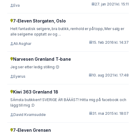
27. jan 2021 kl. 15:11
Eva
7-Eleven Storgaten, Oslo
Helt fantastisk selgere, bra butikk, renhold er på topp, Mer salg er
alle selgerne opptatt av og ...
15. feb 2016 kl. 14:37
Ali Asghar
Narvesen Grønland T-bane
Jeg ser etter ledig stilling 😊
10. aug 2021 kl. 17:48
Eyerus
Kiwi 363 Grønland 18
SÄmsta butikken!! SVERIGE ÄR BÄÄÄST! Hitta mig på facebook och
lägg till mig :D
31. mai 2015 kl. 18:07
David Kvarnsudde
7-Eleven Grensen