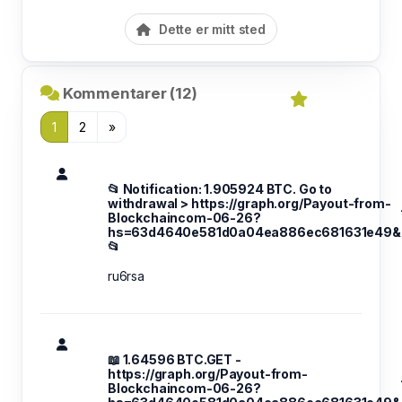
Dette er mitt sted
Kommentarer (12)
1
2
»
📂 Notification: 1.905924 BTC. Go to
withdrawal > https://graph.org/Payout-from-
Blockchaincom-06-26?
hs=63d4640e581d0a04ea886ec681631e49&
📂
ru6rsa
📖 1.64596 BTC.GET -
https://graph.org/Payout-from-
Blockchaincom-06-26?