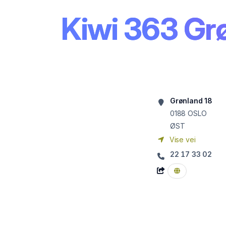
Kiwi 363 Gr
Grønland 18
0188
OSLO
ØST
Vise vei
22 17 33 02