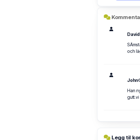
Kommentar
David
SÄmst
och läg
John
Han ny
gutt.vi
Legg til ko