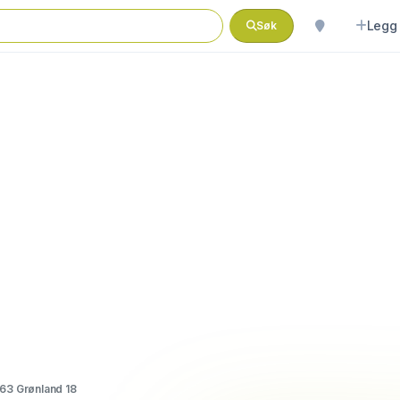
Legg 
Søk
363 Grønland 18