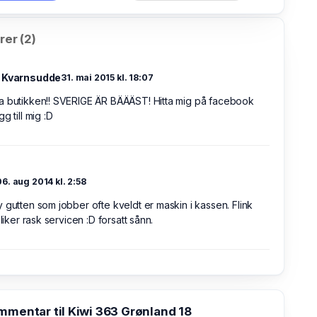
er (2)
 Kvarnsudde
31. mai 2015 kl. 18:07
a butikken!! SVERIGE ÄR BÄÄÄST! Hitta mig på facebook
g till mig :D
06. aug 2014 kl. 2:58
 gutten som jobber ofte kveldt er maskin i kassen. Flink
 liker rask servicen :D forsatt sånn.
mmentar til Kiwi 363 Grønland 18