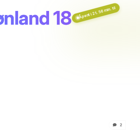
Åpent i 2 t. 56 min. til
ønland 18
2