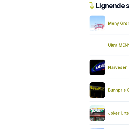
Lignende 
Meny Grøn
Ultra MEN
Narvesen 
Bunnpris 
Joker Urt