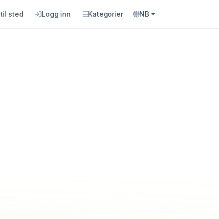
til sted
Logg inn
Kategorier
NB