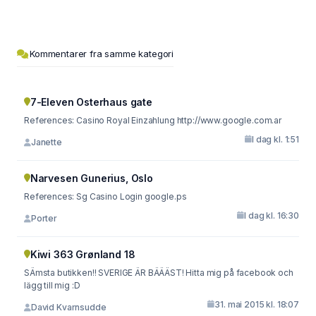
Kommentarer fra samme kategori
7-Eleven Osterhaus gate
References: Casino Royal Einzahlung http://www.google.com.ar
I dag kl. 1:51
Janette
Narvesen Gunerius, Oslo
References: Sg Casino Login google.ps
I dag kl. 16:30
Porter
Kiwi 363 Grønland 18
SÄmsta butikken!! SVERIGE ÄR BÄÄÄST! Hitta mig på facebook och
lägg till mig :D
31. mai 2015 kl. 18:07
David Kvarnsudde