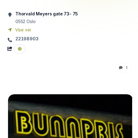
Thorvald Meyers gate 73- 75
0552
Oslo
Vise vei
22198903
1