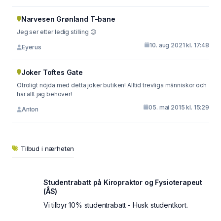
Narvesen Grønland T-bane
Jeg ser etter ledig stilling 😊
10. aug 2021 kl. 17:48
Eyerus
Joker Toftes Gate
Otroligt nöjda med detta joker butiken! Alltid trevliga människor och
har allt jag behöver!
05. mai 2015 kl. 15:29
Anton
Tilbud i nærheten
Studentrabatt på Kiropraktor og Fysioterapeut
(ÅS)
Vi tilbyr 10% studentrabatt - Husk studentkort.