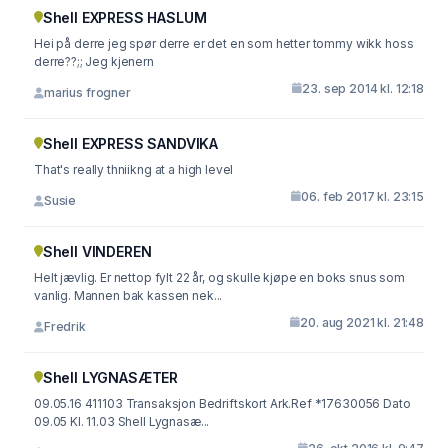
Shell EXPRESS HASLUM
Hei på derre jeg spør derre er det en som hetter tommy wikk hoss
derre??;; Jeg kjenern
23. sep 2014 kl. 12:18
marius frogner
Shell EXPRESS SANDVIKA
That's really thniikng at a high level
06. feb 2017 kl. 23:15
Susie
Shell VINDEREN
Helt jævlig. Er nettop fylt 22 år, og skulle kjøpe en boks snus som
vanlig. Mannen bak kassen nek...
20. aug 2021 kl. 21:48
Fredrik
Shell LYGNASÆTER
09.05.16 411103 Transaksjon Bedriftskort Ark.Ref *17630056 Dato
09.05 Kl. 11.03 Shell Lygnasæ...