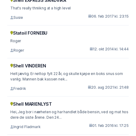
Shell EXPRESS SANDVIKA
That's really thniikng at a high level
06. feb 2017 kl. 23:15
Susie
Statoil FORNEBU
Roger
12. okt 2014 kl. 14:44
Roger
Shell VINDEREN
Helt jævlig. Er nettop fylt 22 år, og skulle kjøpe en boks snus som
vanlig. Mannen bak kassen nek...
20. aug 2021 kl. 21:48
Fredrik
Shell MARIENLYST
Hei, Jeg bor i nærheten og har handlet både bensin, ved og mat hos
dere de siste årene. Den 24...
01. feb 2016 kl. 17:25
Ingrid Fladmark