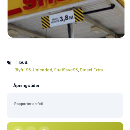
Tilbud:
Blyfri 95
,
Unleaded
,
FuelSave95
,
Diesel Extra
Åpningstider
Rapporter en feil