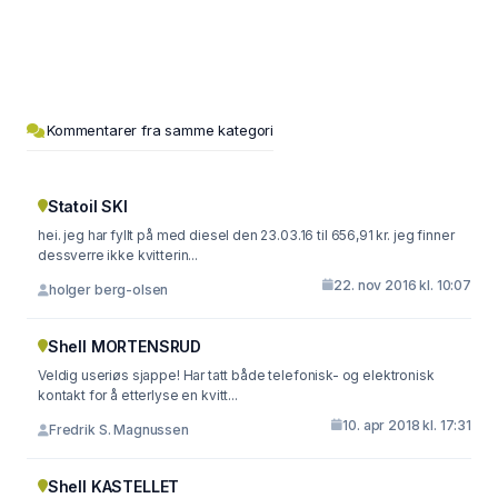
Kommentarer fra samme kategori
Statoil SKI
hei. jeg har fyllt på med diesel den 23.03.16 til 656,91 kr. jeg finner
dessverre ikke kvitterin...
22. nov 2016 kl. 10:07
holger berg-olsen
Shell MORTENSRUD
Veldig useriøs sjappe! Har tatt både telefonisk- og elektronisk
kontakt for å etterlyse en kvitt...
10. apr 2018 kl. 17:31
Fredrik S. Magnussen
Shell KASTELLET