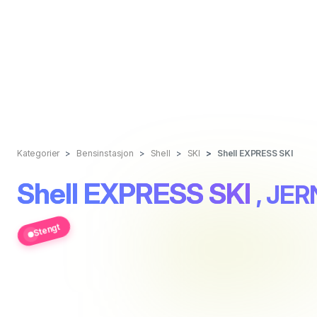
Kategorier
Bensinstasjon
Shell
SKI
Shell EXPRESS SKI
Shell EXPRESS SKI
, JE
Stengt