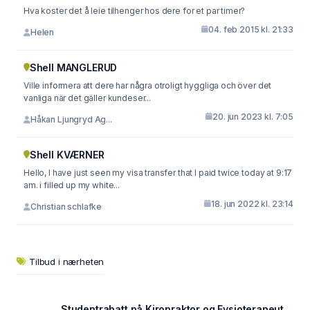
Hva koster det å leie tilhenger hos dere for et par timer?
04. feb 2015 kl. 21:33
Helen
Shell MANGLERUD
Ville informera att dere har några otroligt hyggliga och över det
vanliga när det gäller kundeser...
20. jun 2023 kl. 7:05
Håkan Ljungryd Ag...
Shell KVÆRNER
Hello, I have just seen my visa transfer that I paid twice today at 9:17
am. i filled up my white...
18. jun 2022 kl. 23:14
Christian schlafke
Tilbud i nærheten
Studentrabatt på Kiropraktor og Fysioterapeut