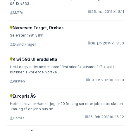
08:10 <333 .....
25. mai 2015 kl. 8:11
MÆRk
Narvesen Torget, Drøbak
Seiersten 1981 yahh
08. jun 2014 kl. 8:50
Øivind Fragell
Kiwi 593 Ullerudsletta
Hei, I dag var det nesten bare "first price" kjøttvarer å få kjøpt i
butikken. Hvor er de Norske ...
09. jun 2021 kl. 18:38
Kirsten
Europris ÅS
Hei.mitt navn er Hamza ,jeg er 20 år . Jeg ser etter jobb etter skolen
.kan jeg få en jobb hus de...
25. feb 2018 kl. 15:32
Hamza