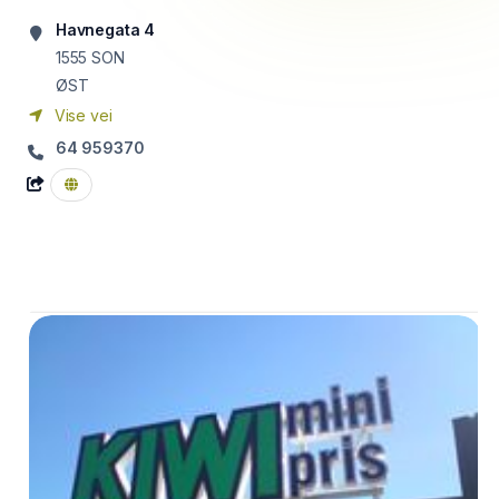
Havnegata 4
1555
SON
ØST
Vise vei
64 959370