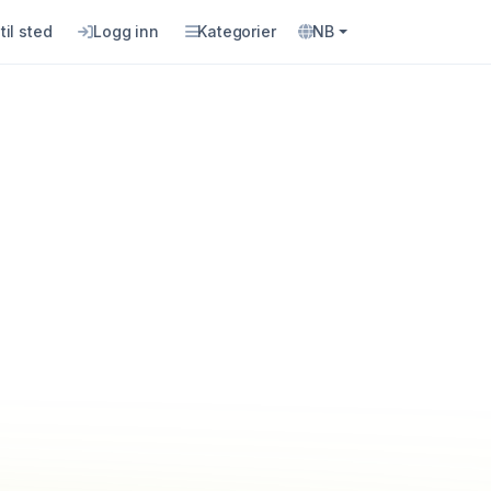
til sted
Logg inn
Kategorier
NB