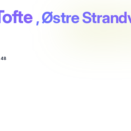
Tofte
, Østre Strand
 48