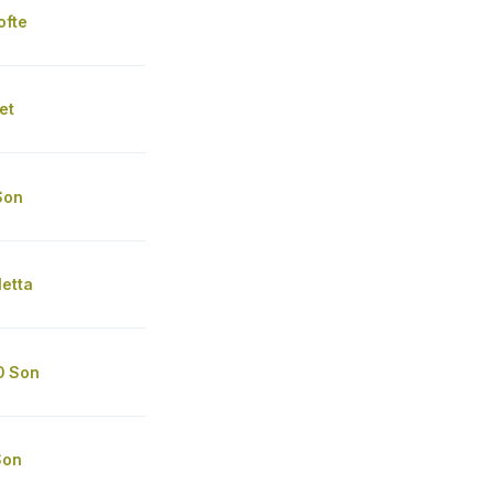
ofte
et
Son
letta
0 Son
Son