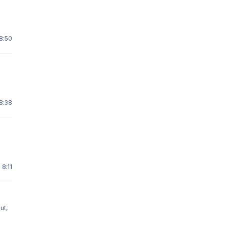
 8:50
18:38
 8:11
ut,