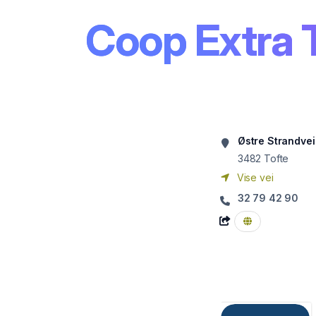
Coop Extra 
Østre Strandvei
3482
Tofte
Vise vei
32 79 42 90