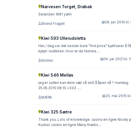
Narvesen Torget, Drøbak
Seiersten 1981 yahh
08. jun 2014 kl.
Øivind Fragell
Kiwi 593 Ullerudsletta
Hei, I dag var det nesten bare "first price" kjøttvarer å få
kjøpt i butikken. Hvor er de Norske ...
09. jun 2021 kl. 
Kirsten
Kiwi 546 Melløs
jeg er sulten kan dere vær så snill å åpen nå ? mandag
25.05.2015 08:10 <333 .....
25. mai 2015 kl.
MÆRk
Kiwi 325 Sætre
Thank you. Lots of knowledge. casino en ligne Nicely p
Kudos! casino en ligne Many thanks....