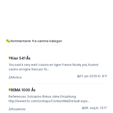
Kommentarer fra samme kategori
Kiwi 541 Ås
You said it very well.! casino en ligne France Nicely put, Kudos!
casino en ligne francais Yo...
01. jun 2025 kl. 8:11
Monica
REMA 1000 Ås
References: Solcasino Bonus ohne Einzahlung
http://www.h3c.com/cn/Aspx/ContractMe/Default.aspx...
06. aug kl. 13:17
Rosalinda