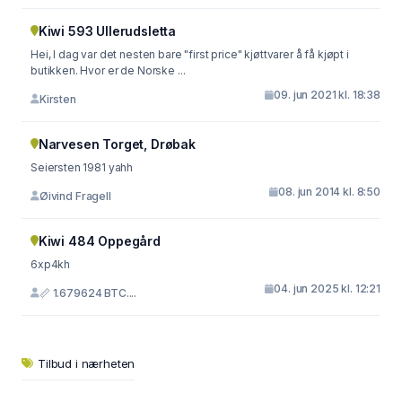
Kiwi 593 Ullerudsletta
Hei, I dag var det nesten bare "first price" kjøttvarer å få kjøpt i
butikken. Hvor er de Norske ...
09. jun 2021 kl. 18:38
Kirsten
Narvesen Torget, Drøbak
Seiersten 1981 yahh
08. jun 2014 kl. 8:50
Øivind Fragell
Kiwi 484 Oppegård
6xp4kh
04. jun 2025 kl. 12:21
📏 1.679624 BTC....
Tilbud i nærheten