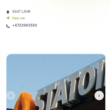
6947
LAVIK
Vise vei
+4722962530
‹
›