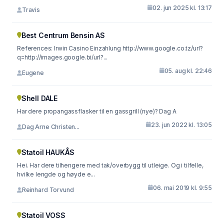
02. jun 2025 kl. 13:17
Travis
Best Centrum Bensin AS
References: Irwin Casino Einzahlung http://www.google.co.tz/url?
q=http://images.google.bi/url?...
05. aug kl. 22:46
Eugene
Shell DALE
Har dere propangassflasker til en gassgrill (nye)? Dag A
23. jun 2022 kl. 13:05
Dag Arne Christen...
Statoil HAUKÅS
Hei. Har dere tilhengere med tak/overbygg til utleige. Og i tilfelle,
hvilke lengde og høyde e...
06. mai 2019 kl. 9:55
Reinhard Torvund
Statoil VOSS