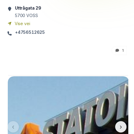
Uttrågata 29
5700
VOSS
Vise vei
+4756512625
1
‹
›