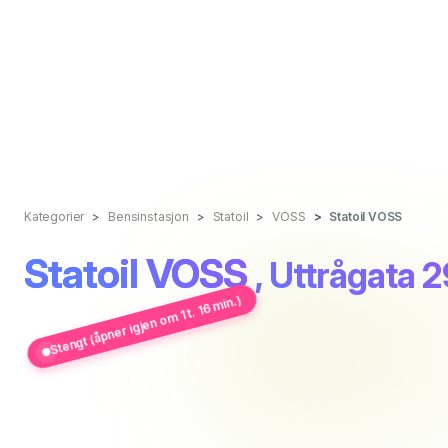
Kategorier
Bensinstasjon
Statoil
VOSS
Statoil VOSS
Statoil VOSS
, Uttrågata 
Stengt (åpner igjen om 1 t. 16 min.)