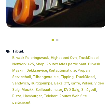
Tilbud:
Bilvask Poleringsvask
,
Highspeed Ovn
,
TruckDiesel
Network +25
,
Shop
,
Routex Atlas participant
,
Bilvask
Maskin
,
Dekkservice
,
Kortautomat ute
,
Propan
,
Servicehall
,
Tilhengerutleie
,
Tipping
,
TruckDiesel
,
Sandwich
,
Hurtigpumpe
,
Bake Off
,
Kaffe
,
Pølser
,
Video
Salg
,
Musikk
,
Spilleautomater
,
DVD Salg
,
Smågodt
,
Pizza
,
Hamburger
,
Telekort
,
Routex Web Site
participant