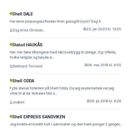
Shell DALE
Har dere propangassflasker til en gassgrill (nye)? Dag A
23. jun 2022 kl. 13:05
Dag Arne Christen...
Statoil HAUKÅS
Hei. Har dere tilhengere med tak/overbygg til utleige. Og i tilfelle,
hvilke lengde og høyde e...
06. mai 2019 kl. 9:55
Reinhard Torvund
Shell ODDA
Fylte diesel forleden på Shell Odda. Da jeg skulle betale var jeg
vitne til at de «lokale» fikk s...
26. jul 2016 kl. 9:29
Joakim
Shell EXPRESS SANDVIKEN
Jeg brukte et kreditt kort i automaten og den trakk penger 2 ganger,