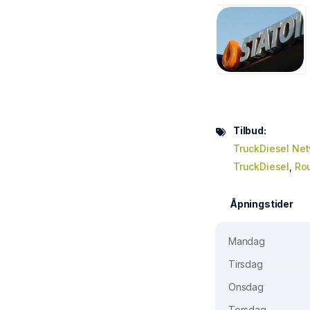
Tilbud:
TruckDiesel Ne
TruckDiesel
,
Rou
Åpningstider
Mandag
Tirsdag
Onsdag
Torsdag