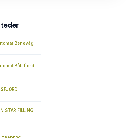
steder
utomat Berlevåg
utomat Båtsfjord
ÅTSFJORD
EN STAR FILLING