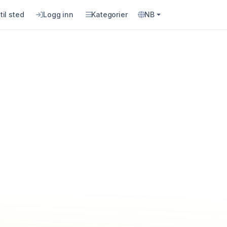
til sted
Logg inn
Kategorier
NB