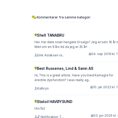
Kommentarer fra samme kategori
Shell TANABRU
Hei. Har dere noen hengere til salgs? Jeg er selv 16 år n
Men om en 9 års tid da jeg er 25 år!
04. sep 2016 kl. 
Eirik Aslaksen ra...
Best Russenes, Lind & Sønn AS
Hi, This is a great article. Have you tried Kamagra for
erectile dysfunction? I was really ag...
10. jan 2022 kl. 
Kathryn
Statoil HAVØYSUND
t4o7a2
03. jun 2025 kl.
🔓 Notification; T...