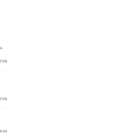
u.
17:08
17:09
 4:40