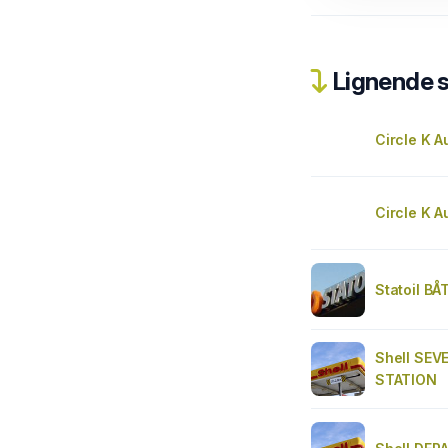
Lignende 
Circle K A
Circle K A
Statoil B
Shell SEV
STATION