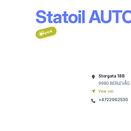
Statoil AU
Åpent
Storgata 18B
9980
BERLEVÅG
Vise vei
+4722962530