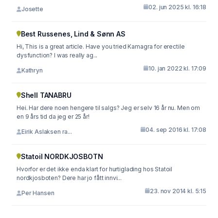
02. jun 2025 kl. 16:18
Josette
Best Russenes, Lind & Sønn AS
Hi, This is a great article. Have you tried Kamagra for erectile
dysfunction? I was really ag...
10. jan 2022 kl. 17:09
Kathryn
Shell TANABRU
Hei. Har dere noen hengere til salgs? Jeg er selv 16 år nu. Men om
en 9 års tid da jeg er 25 år!
04. sep 2016 kl. 17:08
Eirik Aslaksen ra...
Statoil NORDKJOSBOTN
Hvorfor er det ikke enda klart for hurtiglading hos Statoil
nordkjosboten? Dere har jo fått innvi...
23. nov 2014 kl. 5:15
Per Hansen