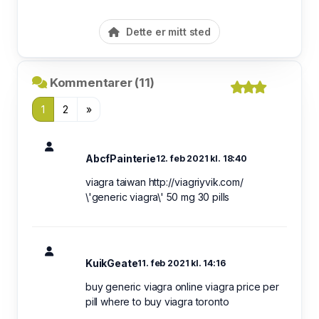
Dette er mitt sted
Kommentarer (11)
1
2
»
AbcfPainterie
12. feb 2021 kl. 18:40
viagra taiwan http://viagriyvik.com/
\'generic viagra\' 50 mg 30 pills
KuikGeate
11. feb 2021 kl. 14:16
buy generic viagra online viagra price per
pill where to buy viagra toronto