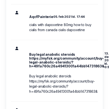
AqcfPainterie
05. feb 2021 kl. 17:44
cialis with dapoxetine 80mg how to buy
cialis from canada cialis dapoxetine
13.
Buy legal anabolic steroids
de
https://myfsk.org/community/account/buy-
20
legal-anabolic-steroids/?
kl.
h=49fa760c26a49413001a44bb14731863&
0:
Buy legal anabolic steroids
https://myfsk.org/community/account/buy-
legal-anabolic-steroids/?
h=49fa760c26a49413001a44bb14731863&