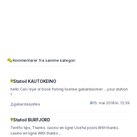
Kommentarer fra samme kategori
Statoil KAUTOKEINO
hello Can i bye or book fishing lisense gabardasriver ....your station
?
15. mai 2018 kl. 12:39
gabardasjohka
Statoil BURFJORD
Terrific tips, Thanks. casino en ligne Useful posts With thanks.
casino en ligne With thanks....