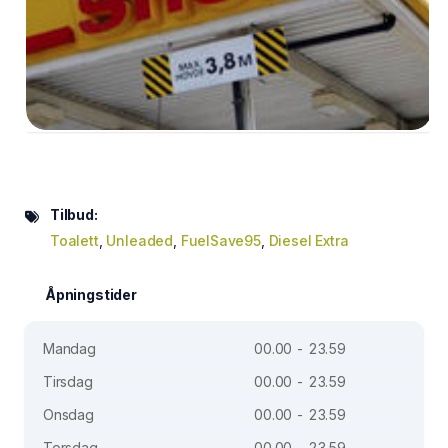
Tilbud:
Toalett
,
Unleaded
,
FuelSave95
,
Diesel Extra
Åpningstider
Mandag
00.00 - 23.59
Tirsdag
00.00 - 23.59
Onsdag
00.00 - 23.59
Torsdag
00.00 - 23.59