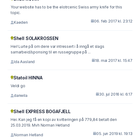
Your website has to be the elotrcenic Swiss army knife for this
topic.
06. feb 2017 kl. 23:12
Kaeden
Shell SOLAKROSSEN
Hei! Lurte på om dere var intressert i å inngå et slags
samarbeid/sponsing til en russegruppe på ...
18. mai 2017 kl. 15:47
Ida Aasland
Statoil HINNA
Veldi go
30. jul 2016 kl. 6:17
danwila
Shell EXPRESS BOGAFJELL
Hei. Kan jeg få en kopi av kvitteringen på 779,84 betalt den
25.03.2019. Mvh Norman Hetland
05. jun 2019 kl. 19:13
Norman Hetland