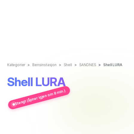
Kategorier
Bensinstasjon
Shell
SANDNES
Shell LURA
Shell LURA
Stengt (åpner igjen om 8 min.)