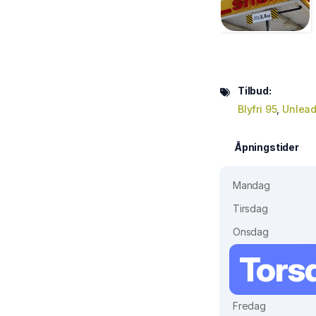
Tilbud:
Blyfri 95
,
Unlea
Åpningstider
Mandag
Tirsdag
Onsdag
Tors
Fredag