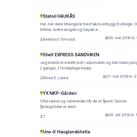
Statoil HAUKÅS
Hei. Har dere tilhengere med tak/overbygg til utleige. Og i
tilfelle, hvilke lengde og høyde e...
06. mai 2019 kl.
Reinhard Torvund
Shell EXPRESS SANDVIKEN
Jeg brukte et kreditt kort i automaten og den trakk pen
2 ganger, 2 forskjellige beløp .
27. mai 2019 kl. 
Mona E. Lunke
YX NKP-Gården
Ofte lukket og varierende når de er åpent. Savner
åpningstider er sted
09. okt 2016 kl. 
?
Uno-X Hauglandshella