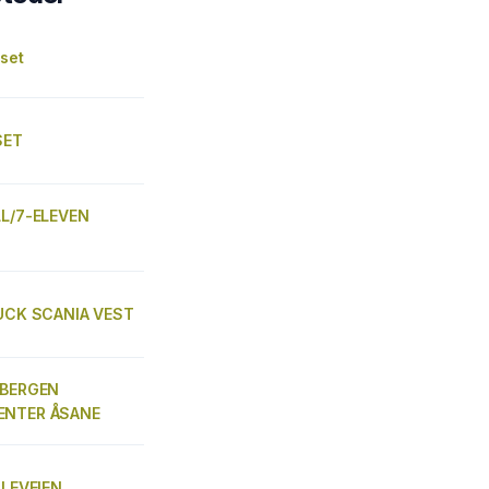
lset
SET
LL/7-ELEVEN
RUCK SCANIA VEST
 BERGEN
ENTER ÅSANE
LLEVEIEN