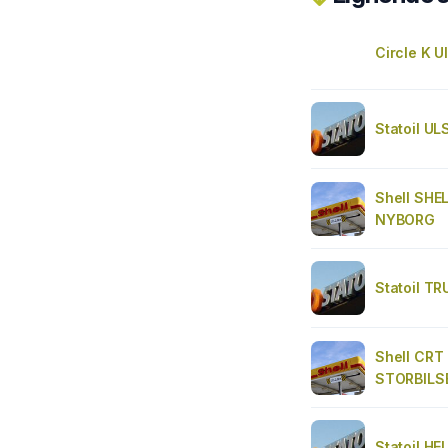
Circle K U
Statoil UL
Shell SHE
NYBORG
Statoil T
Shell CRT
STORBILS
Statoil HE