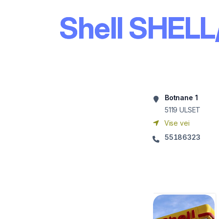
Shell SHEL
Botnane 1
5119
ULSET
Vise vei
55186323