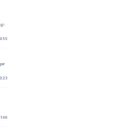
 9:55
ger
23:23
11:46