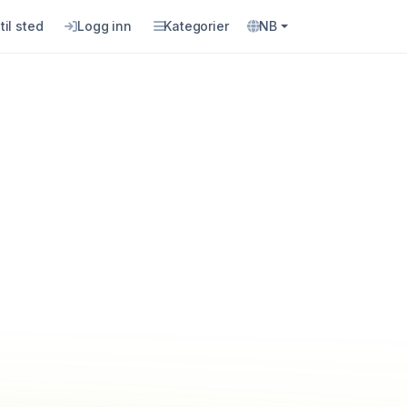
til sted
Logg inn
Kategorier
NB