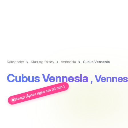
Kategorier
Klær og fottøy
Vennesla
Cubus Vennesla
Cubus Vennesla
, Venne
Stengt (åpner igjen om 33 min.)