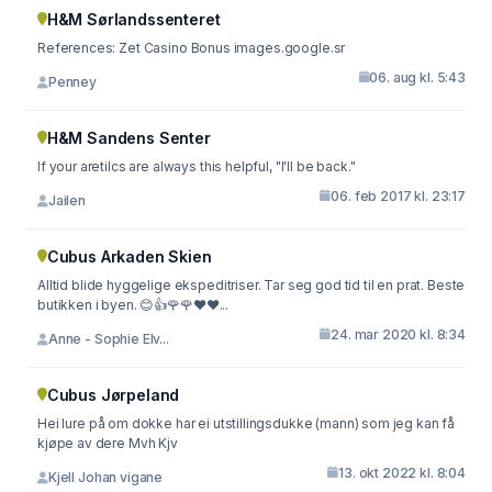
H&M Sørlandssenteret
References: Zet Casino Bonus images.google.sr
06. aug kl. 5:43
Penney
H&M Sandens Senter
If your aretilcs are always this helpful, "I'll be back."
06. feb 2017 kl. 23:17
Jailen
Cubus Arkaden Skien
Alltid blide hyggelige ekspeditriser. Tar seg god tid til en prat. Beste
butikken i byen. 😊👍🌹🌹❤️❤...
24. mar 2020 kl. 8:34
Anne - Sophie Elv...
Cubus Jørpeland
Hei lure på om dokke har ei utstillingsdukke (mann) som jeg kan få
kjøpe av dere Mvh Kjv
13. okt 2022 kl. 8:04
Kjell Johan vigane