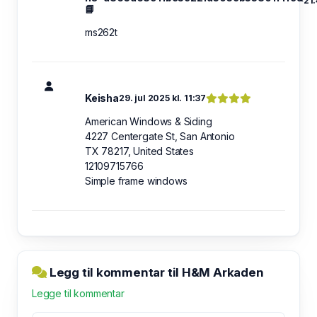
21:
📘
ms262t
Keisha
29. jul 2025 kl. 11:37
American Windows & Siding
4227 Centergate Ѕt, San Antonio
TX 78217, United Ѕtates
12109715766
Simple frame windows
Legg til kommentar til H&M Arkaden
Legge til kommentar