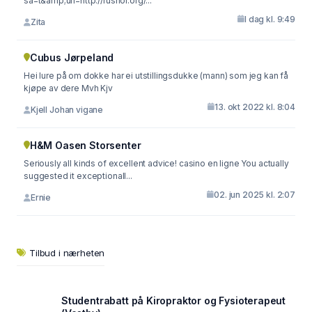
sa=t&amp;url=http://rusnor.org/...
I dag kl. 9:49
Zita
Cubus Jørpeland
Hei lure på om dokke har ei utstillingsdukke (mann) som jeg kan få
kjøpe av dere Mvh Kjv
13. okt 2022 kl. 8:04
Kjell Johan vigane
H&M Oasen Storsenter
Seriously all kinds of excellent advice! casino en ligne You actually
suggested it exceptionall...
02. jun 2025 kl. 2:07
Ernie
Tilbud i nærheten
Studentrabatt på Kiropraktor og Fysioterapeut