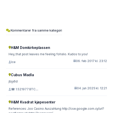
Kommentarer fra samme kategori
H&M Domkirkeplassen
Hey, that post leaves me feeling fohslio. Kudos to you!
06. feb 2017 kl. 23:12
Ice
Cubus Madla
jbjy6d
04. jun 2025 kl. 12:21
☎ 1.521977 BTC....
H&M Kvadrat kjøpesenter
References: Joo Casino Auszahlung http://cse.google.com.cy/url?