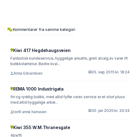
Kommentarer fra samme kategori
Kiwi 417 Hegdehaugsveien
Fantastisk kundeservice, hyggelige ansatte, greit utvalg av varer ift
butikkstørrelse. Bedre kval...
05. sep 2015 kl. 18:24
Anna Edvardsen
REMA 1000 Industrigata
fin og ryddig butikk, med altid fyllte varer..service er et stort pluss
med altid hyggelige arbei...
30. jun 2020 kl. 20:34
torill anne hanssen
Kiwi 355 W.M.Thranesgate
4bwffi