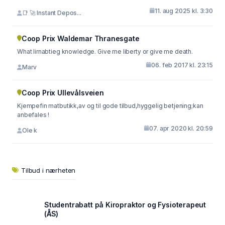
11. aug 2025 kl. 3:30
📑 🚀 Instant Depos...
Coop Prix Waldemar Thranesgate
What lirnabtieg knowledge. Give me liberty or give me death.
06. feb 2017 kl. 23:15
Marv
Coop Prix Ullevålsveien
Kjempefin matbutikk,av og til gode tilbud,hyggelig betjening;kan
anbefales !
07. apr 2020 kl. 20:59
Ole k
Tilbud i nærheten
Studentrabatt på Kiropraktor og Fysioterapeut
(ÅS)