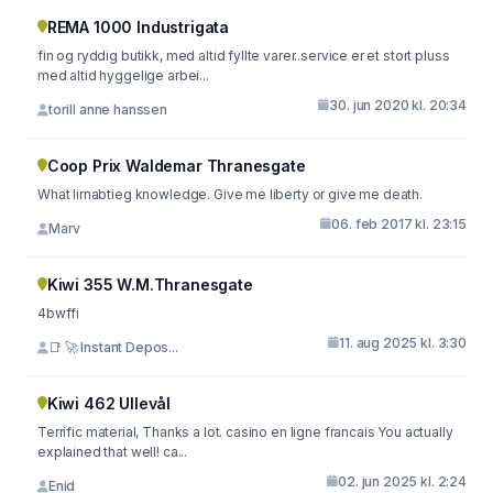
REMA 1000 Industrigata
fin og ryddig butikk, med altid fyllte varer..service er et stort pluss
med altid hyggelige arbei...
30. jun 2020 kl. 20:34
torill anne hanssen
Coop Prix Waldemar Thranesgate
What lirnabtieg knowledge. Give me liberty or give me death.
06. feb 2017 kl. 23:15
Marv
Kiwi 355 W.M.Thranesgate
4bwffi
11. aug 2025 kl. 3:30
📑 🚀 Instant Depos...
Kiwi 462 Ullevål
Terrific material, Thanks a lot. casino en ligne francais You actually
explained that well! ca...
02. jun 2025 kl. 2:24
Enid