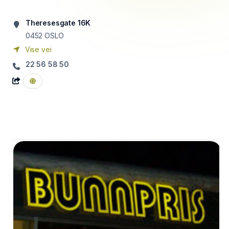
Theresesgate 16K
0452
OSLO
Vise vei
22 56 58 50