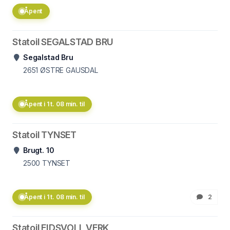
Åpent
Statoil SEGALSTAD BRU
Segalstad Bru
2651
ØSTRE GAUSDAL
Åpent i 1 t. 08 min. til
Statoil TYNSET
Brugt. 10
2500
TYNSET
Åpent i 1 t. 08 min. til
2
Statoil EIDSVOLL VERK