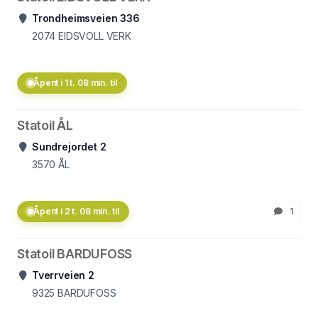
Trondheimsveien 336
2074
EIDSVOLL VERK
Åpent i 1 t. 08 min. til
Statoil ÅL
Sundrejordet 2
3570
ÅL
Åpent i 2 t. 08 min. til
1
Statoil BARDUFOSS
Tverrveien 2
9325
BARDUFOSS