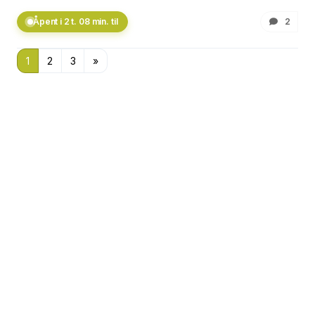
Åpent i 2 t. 08 min. til
2
1
2
3
»