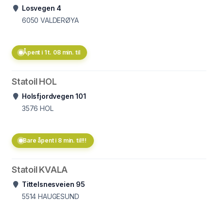
Losvegen 4
6050
VALDERØYA
Åpent i 1 t. 08 min. til
Statoil HOL
Holsfjordvegen 101
3576
HOL
Bare åpent i 8 min. til!!!
Statoil KVALA
Tittelsnesveien 95
5514
HAUGESUND