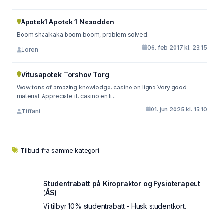
Apotek1 Apotek 1 Nesodden
Boom shaalkaka boom boom, problem solved.
06. feb 2017 kl. 23:15
Loren
Vitusapotek Torshov Torg
Wow tons of amazing knowledge. casino en ligne Very good
material. Appreciate it. casino en li...
01. jun 2025 kl. 15:10
Tiffani
Tilbud fra samme kategori
Studentrabatt på Kiropraktor og Fysioterapeut
(ÅS)
Vi tilbyr 10% studentrabatt - Husk studentkort.