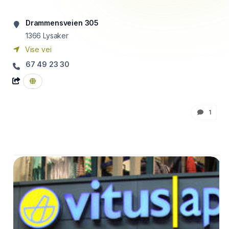
Drammensveien 305
1366
Lysaker
Vise vei
67 49 23 30
1