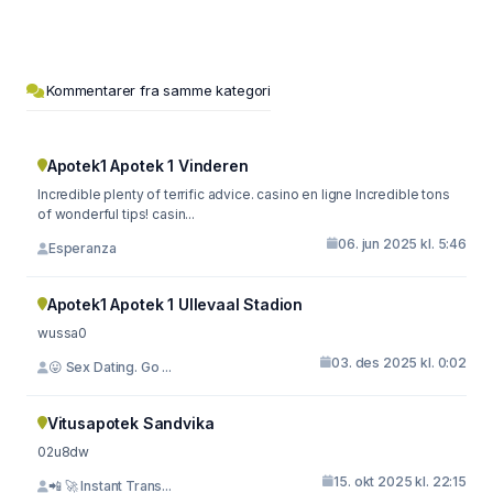
Kommentarer fra samme kategori
Apotek1 Apotek 1 Vinderen
Incredible plenty of terrific advice. casino en ligne Incredible tons
of wonderful tips! casin...
06. jun 2025 kl. 5:46
Esperanza
Apotek1 Apotek 1 Ullevaal Stadion
wussa0
03. des 2025 kl. 0:02
😛 Sex Dating. Go ...
Vitusapotek Sandvika
02u8dw
15. okt 2025 kl. 22:15
📲 🚀 Instant Trans...