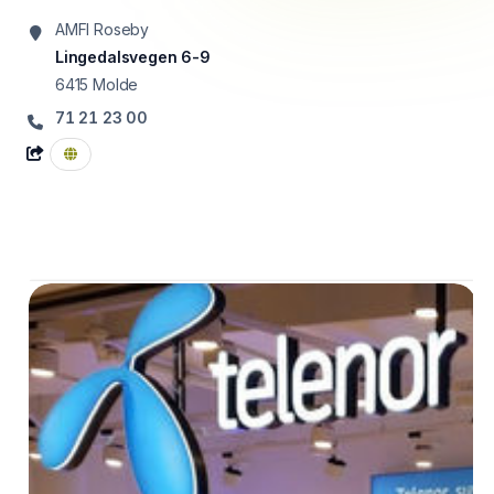
AMFI Roseby
Lingedalsvegen 6-9
6415
Molde
71 21 23 00