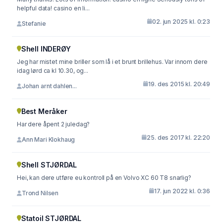
helpful data! casino en li...
02. jun 2025 kl. 0:23
Stefanie
Shell INDERØY
Jeg har mistet mine briller som lå i et brunt brillehus. Var innom dere
idag lørd ca kl 10.30, og...
19. des 2015 kl. 20:49
Johan arnt dahlen...
Best Meråker
Har dere åpent 2 juledag?
25. des 2017 kl. 22:20
Ann Mari Klokhaug
Shell STJØRDAL
Hei, kan dere utføre eu kontroll på en Volvo XC 60 T8 snarlig?
17. jun 2022 kl. 0:36
Trond Nilsen
Statoil STJØRDAL