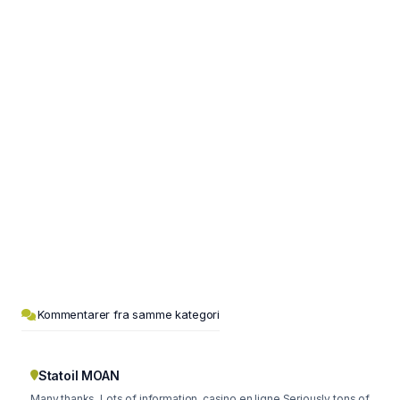
Kommentarer fra samme kategori
Statoil MOAN
Many thanks. Lots of information. casino en ligne Seriously tons of