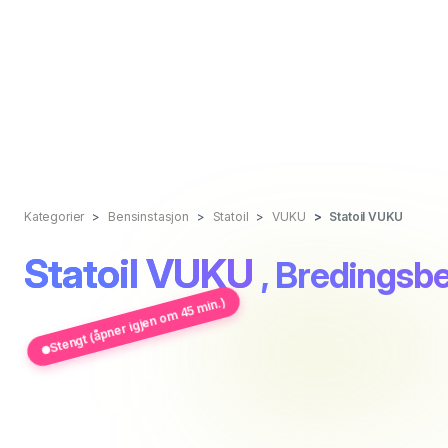
Kategorier
Bensinstasjon
Statoil
VUKU
Statoil VUKU
Statoil VUKU
, Bredingsb
Stengt (åpner igjen om 45 min.)