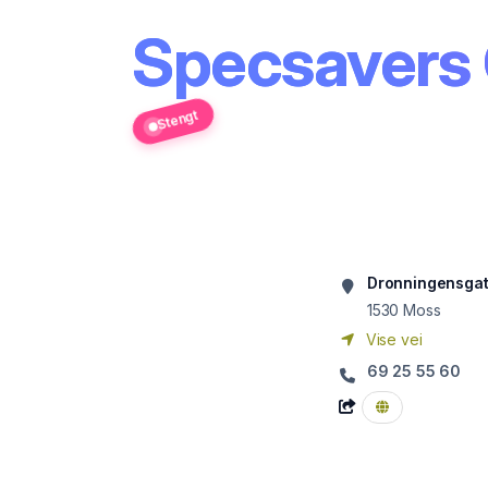
Specsavers 
Stengt
Dronningensgat
1530
Moss
Vise vei
69 25 55 60