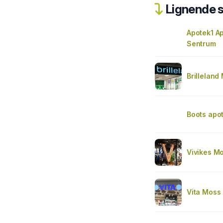
Lignende 
Apotek1 A
Sentrum
Brilleland
Boots apo
Vivikes M
Vita Moss