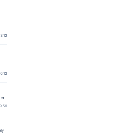
23:12
10:12
der
19:56
ely