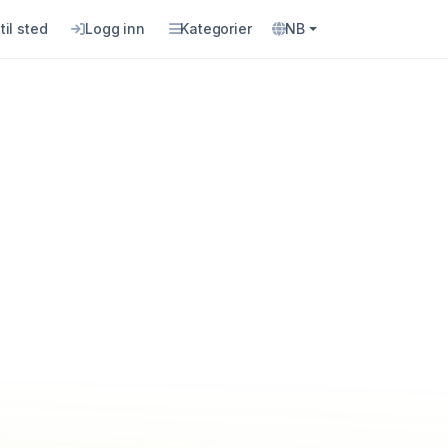
til sted
Logg inn
Kategorier
NB