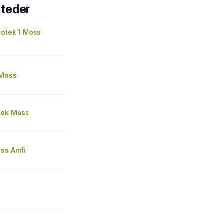
steder
potek 1 Moss
 Moss
tek Moss
oss Amfi