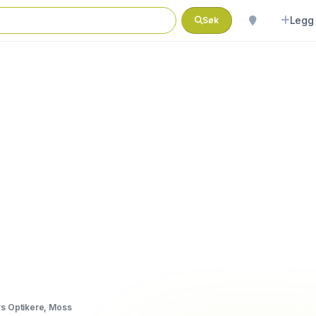
Legg 
Søk
s Optikere, Moss