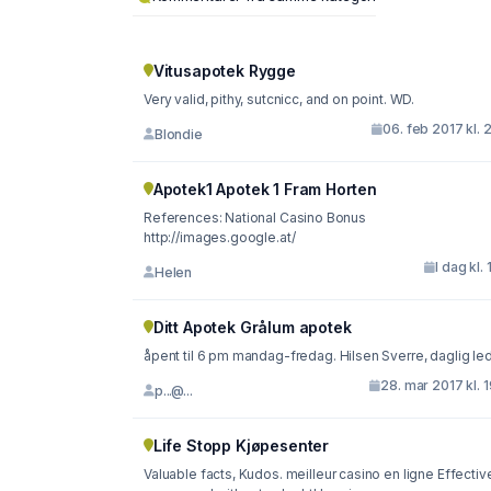
Vitusapotek Rygge
Very valid, pithy, sutcnicc, and on point. WD.
06. feb 2017 kl. 
Blondie
Apotek1 Apotek 1 Fram Horten
References: National Casino Bonus
http://images.google.at/
I dag kl. 
Helen
Ditt Apotek Grålum apotek
åpent til 6 pm mandag-fredag. Hilsen Sverre, daglig le
28. mar 2017 kl. 
p...@...
Life Stopp Kjøpesenter
Valuable facts, Kudos. meilleur casino en ligne Effectiv