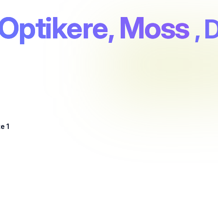
Optikere, Moss
, 
e 1