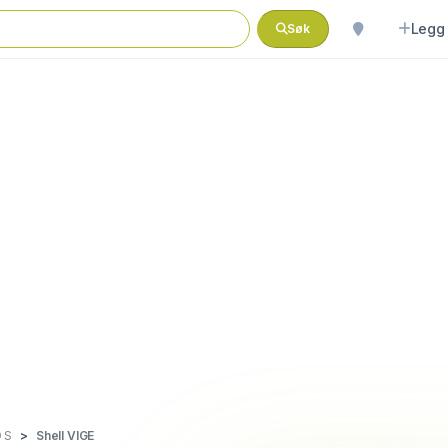
Legg 
Søk
 S
Shell VIGE