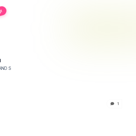
gt
1
AND S
1