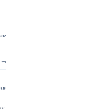
23:12
15:23
18:18
ter.