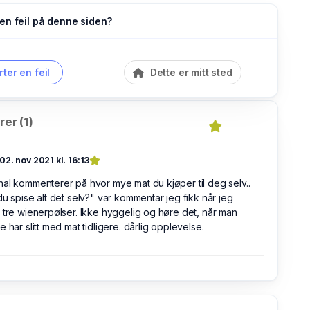
en feil på denne siden?
ter en feil
Dette er mitt sted
er (1)
02. nov 2021 kl. 16:13
al kommenterer på hvor mye mat du kjøper til deg selv..
du spise alt det selv?" var kommentar jeg fikk når jeg
 tre wienerpølser. Ikke hyggelig og høre det, når man
e har slitt med mat tidligere. dårlig opplevelse.