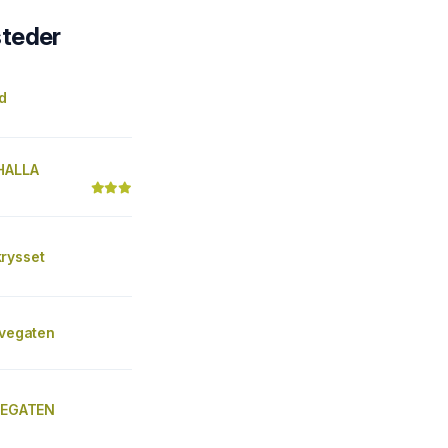
steder
d
HALLA
rysset
lvegaten
LVEGATEN