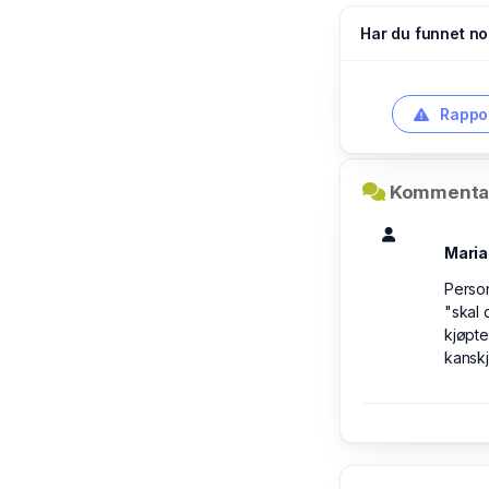
Har du funnet no
Rappor
Kommentar
Maria
Person
"skal 
kjøpte
kanskj