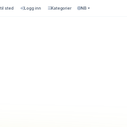
til sted
Logg inn
Kategorier
NB