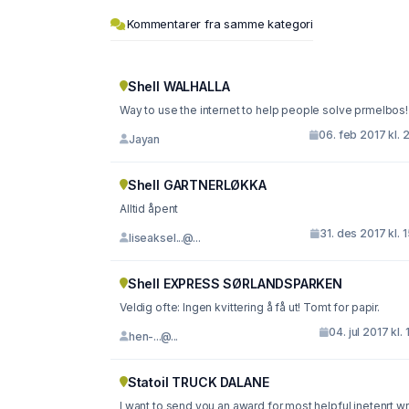
Kommentarer fra samme kategori
Shell WALHALLA
Way to use the internet to help people solve prmelbos!
06. feb 2017 kl. 
Jayan
Shell GARTNERLØKKA
Alltid åpent
31. des 2017 kl. 
liseaksel...@...
Shell EXPRESS SØRLANDSPARKEN
Veldig ofte: Ingen kvittering å få ut! Tomt for papir.
04. jul 2017 kl. 
hen-...@...
Statoil TRUCK DALANE
I want to send you an award for most helpful inetenrt wri