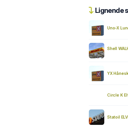
Lignende 
Uno-X Lun
Shell WAL
YX Hånesk
Circle K E
Statoil E