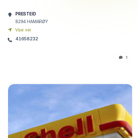
PRESTEID
8294
HAMARØY
Vise vei
41658232
1