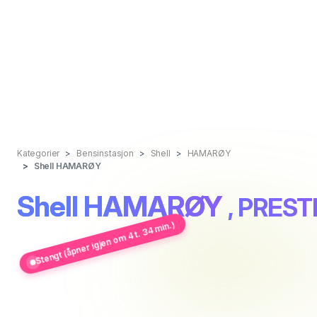
Kategorier
Bensinstasjon
Shell
HAMARØY
Shell HAMARØY
Shell HAMARØY
, PREST
Stengt (åpner igjen om 4 t. 34 min.)