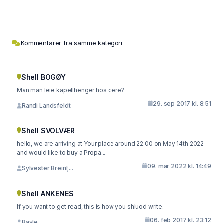
Kommentarer fra samme kategori
Shell BOGØY
Man man leie kapellhenger hos dere?
29. sep 2017 kl. 8:51
Randi Landsfeldt
Shell SVOLVÆR
hello, we are arriving at Your place around 22.00 on May 14th 2022
and would like to buy a Propa...
09. mar 2022 kl. 14:49
Sylvester Breinl;...
Shell ANKENES
If you want to get read, this is how you shluod write.
06. feb 2017 kl. 23:12
Bayle