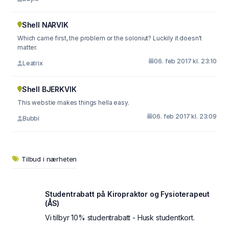
Shell NARVIK
Which came first, the problem or the soloniut? Luckily it doesn't
matter.
06. feb 2017 kl. 23:10
Leatrix
Shell BJERKVIK
This webstie makes things hella easy.
06. feb 2017 kl. 23:09
Bubbi
Tilbud i nærheten
Studentrabatt på Kiropraktor og Fysioterapeut
(ÅS)
Vi tilbyr 10% studentrabatt - Husk studentkort.