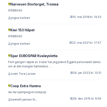
Narvesen Stortorget, Tromsø
91589040
10. mai 2018 kl. 14:33
yngve karlsen
Kiwi 153 Håpet
91589040
22. mai 2021 kl. 17:47
yngve karlsen
Spar EUROSPAR Kvaløysletta
Fem ganger i løpet av 3 uker har jeg prøvd å gjøre personalet deres
om at det mangler Sørlandsis ...
29. jan 2022 kl. 13:31
svein Tore Larsen
Coop Extra Hamna
de har kjempegod ostepop
28. des 2015 kl. 6:56
kenneth jensen fo...