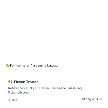
Kommentarer fra samme kategori
7-Eleven Tromsø
References: Lucky Elf Casino Bonus ohne Einzahlung
5.cholteth.com
I dag kl. 11:39
Luke