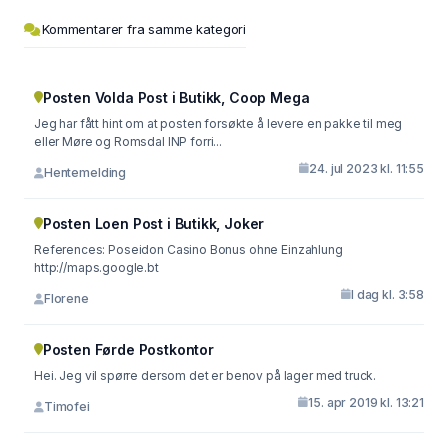
Kommentarer fra samme kategori
Posten Volda Post i Butikk, Coop Mega
Jeg har fått hint om at posten forsøkte å levere en pakke til meg
eller Møre og Romsdal INP forri...
24. jul 2023 kl. 11:55
Hentemelding
Posten Loen Post i Butikk, Joker
References: Poseidon Casino Bonus ohne Einzahlung
http://maps.google.bt
I dag kl. 3:58
Florene
Posten Førde Postkontor
Hei. Jeg vil spørre dersom det er benov på lager med truck.
15. apr 2019 kl. 13:21
Timofei