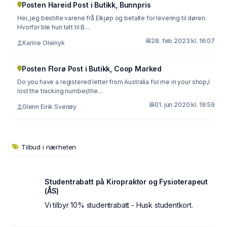
Posten Hareid Post i Butikk, Bunnpris
Hei, jeg bestilte varene frå Elkjøp og betalte for levering til døren.
Hvorfor ble hun tatt til B...
28. feb 2023 kl. 16:07
Karine Oleinyk
Posten Florø Post i Butikk, Coop Marked
Do you have a registered letter from Australia for me in your shop,I
lost the tracking number,the...
01. jun 2020 kl. 19:59
Glenn Eirik Svenøy
Tilbud i nærheten
Studentrabatt på Kiropraktor og Fysioterapeut
(ÅS)
Vi tilbyr 10% studentrabatt - Husk studentkort.