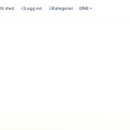
til sted
Logg inn
Kategorier
NB