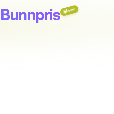
 Bunnpris
Åpent