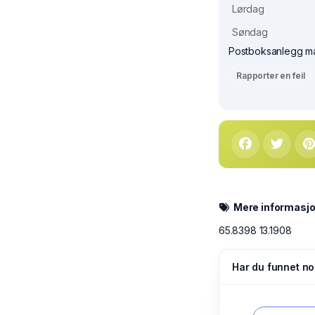
Lørdag
Søndag
Postboksanlegg man
Rapporter en feil
Mere informasj
65.8398 13.1908
Har du funnet no