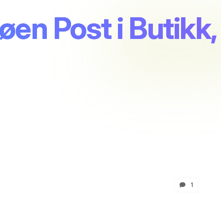
en Post i Butikk,
1