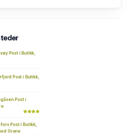
steder
søy Post i Butikk,
fjord Post i Butikk,
gåsen Post i
ra
fors Post i Butikk,
ked Grane