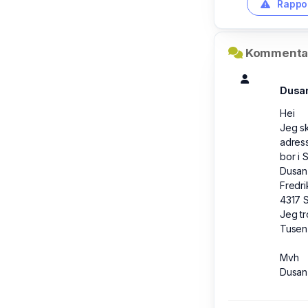
Rappor
Kommentar
Dusan
Hei
Jeg sk
adress
bor i 
Dusan
Fredri
4317 
Jeg tr
Tusen 
Mvh
Dusan