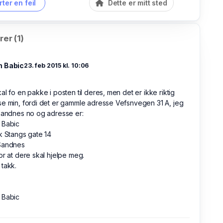
ter en feil
Dette er mitt sted
er (1)
 Babic
23. feb 2015 kl. 10:06
al fo en pakke i posten til deres, men det er ikke riktig
e min, fordi det er gammle adresse Vefsnvegen 31 A, jeg
Sandnes no og adresse er:
 Babic
k Stangs gate 14
Sandnes
or at dere skal hjelpe meg.
takk.
 Babic