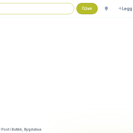
Legg 
Søk
 Post i Butikk, Bygdabua