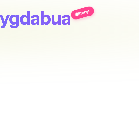
 Bygdabua
Stengt