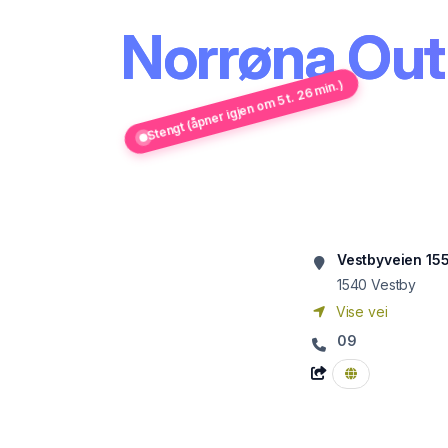
Norrøna Out
Stengt (åpner igjen om 5 t. 26 min.)
Vestbyveien 15
1540
Vestby
Vise vei
09