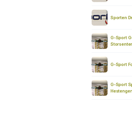
Sporten D
G-Sport G
Storsente
G-Sport Fo
G-Sport S
Hestengen