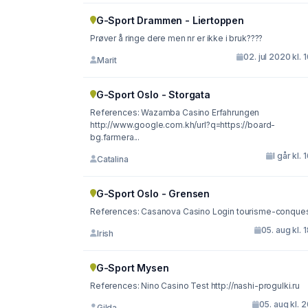
G-Sport Drammen - Liertoppen
Prøver å ringe dere men nr er ikke i bruk????
02. jul 2020 kl. 
Marit
G-Sport Oslo - Storgata
References: Wazamba Casino Erfahrungen
http://www.google.com.kh/url?q=https://board-
bg.farmera...
I går kl. 
Catalina
G-Sport Oslo - Grensen
References: Casanova Casino Login tourisme-conque
05. aug kl. 
Irish
G-Sport Mysen
References: Nino Casino Test http://nashi-progulki.ru
05. aug kl. 
Gilda