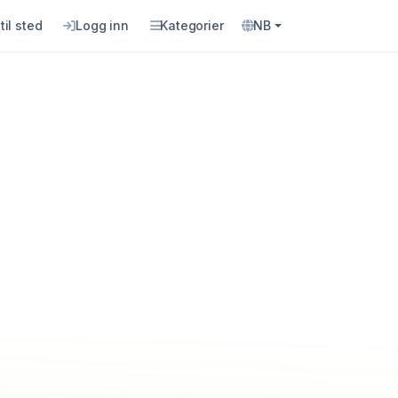
til sted
Logg inn
Kategorier
NB