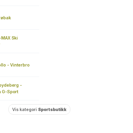
røbak
-MAX Ski
r
llo - Vinterbro
pydeberg -
 G-Sport
Vis kategori
Sportsbutikk