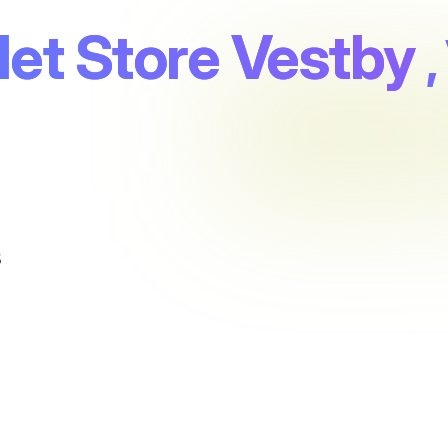
let Store Vestby
5