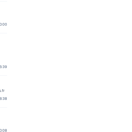
10:00
16:39
s.fr
18:38
20:08