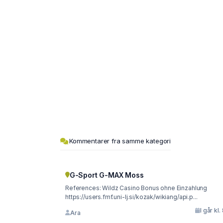
Kommentarer fra samme kategori
G-Sport G-MAX Moss
References: Wildz Casino Bonus ohne Einzahlung
https://users.fmf.uni-lj.si/kozak/wikiang/api.p...
I går kl.
Ara