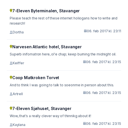
7-Eleven Byterminalen, Stavanger
Please teach the rest of these internet holiogans how to write and
research!
06. feb 2017 kl. 23:11
Dortha
Narvesen Atlantic hotel, Stavanger
Superb inifomatron here, ol'e chap; keep burning the midnight oil.
06. feb 2017 kl. 23:15
Keiffer
Coop Matkroken Torvet
And to think I was going to talk to soeonme in person about this.
06. feb 2017 kl. 23:15
Artrell
7-Eleven Sjøhuset, Stavanger
Wow, that's a really clever way of thinnikg about it!
06. feb 2017 kl. 23:15
Kaylana