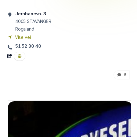
Jernbanevn. 3
4005
STAVANGER
Rogaland
Vise vei
51 52 30 40
5