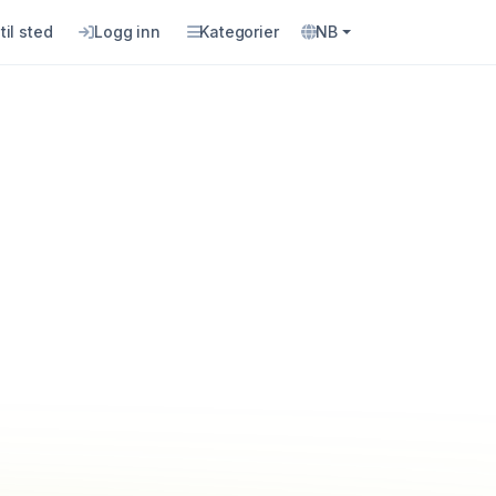
til sted
Logg inn
Kategorier
NB