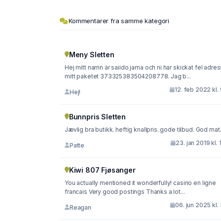
Kommentarer fra samme kategori
Meny Sletten
Hej mitt namn är saiido jama och ni har skickat fel adres
mitt paketet 373325383504208778. Jag b...
12. feb 2022 kl.
Hej!
Bunnpris Sletten
Jævlig bra butikk. heftig knallpris. gode tilbud. God mat
23. jan 2019 kl. 
Patte
Kiwi 807 Fjøsanger
You actually mentioned it wonderfully! casino en ligne
francais Very good postings Thanks a lot...
06. jun 2025 kl.
Reagan