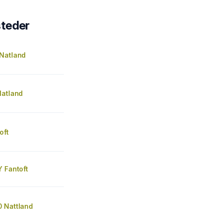
steder
Natland
Natland
oft
 Fantoft
 Nattland