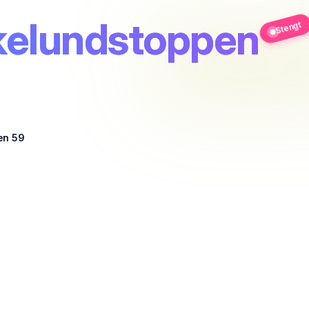
rkelundstoppen
Stengt
en 59