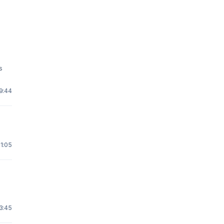
s
 9:44
.
11:05
 3:45