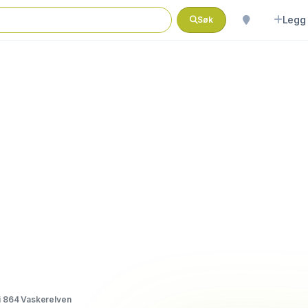
Legg 
Søk
i 864 Vaskerelven