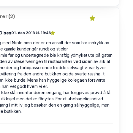
er (2)
Olsen
01. des 2018 kl. 19:46
g med Nijole men der er en ansatt der som har inntrykk av
e gamle kunder går rundt og stjeler.
mle far og undertegnede ble kraftig ydmyket ute på gaten
den av uteserveringen til restauranten ved siden av slik at
ne der og forbipasserende trodde selvsagt vi var tyver.
kvittering fra den andre butikken og da svarte rasshø.. t
n ikke burde. Mens han hyggelige kollegaen forsvarte
 han vet godt hvem vi er.
k Ikke stå innenfor døren engang, har forgjeves prøvd å få
butikksjef men det er fånyttes. For et ubehagelig individ.
gang i mitt liv jeg besøker den en gang så hyggelige, men
le butikken.