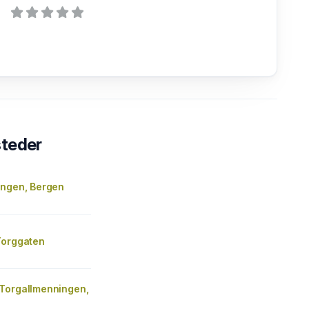
steder
Engen, Bergen
Torggaten
Torgallmenningen,