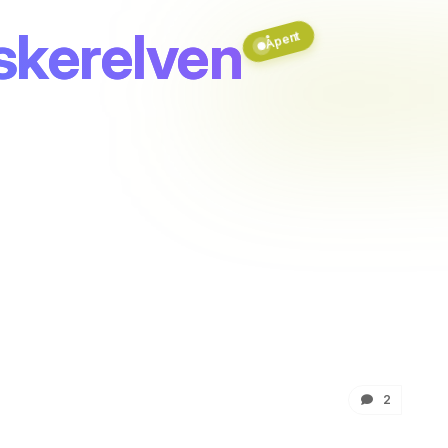
skerelven
Åpent
2