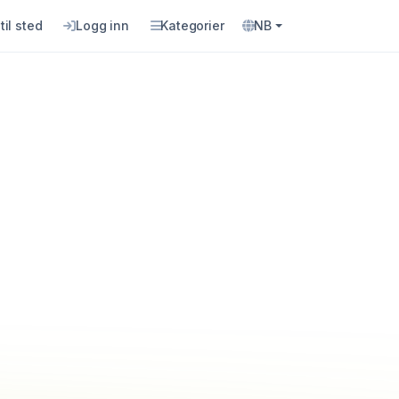
til sted
Logg inn
Kategorier
NB