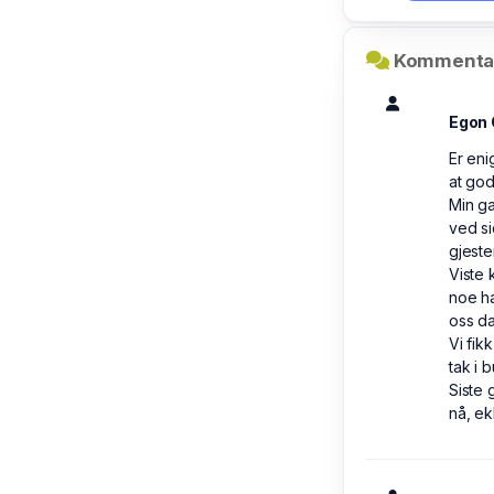
Kommentar
Egon 
Er eni
at god
Min ga
ved si
gjeste
Viste 
noe ha
oss da
Vi fik
tak i 
Siste 
nå, ek