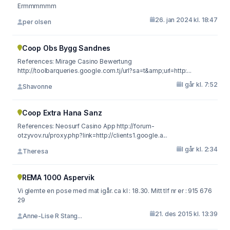
Ermmmmmm
26. jan 2024 kl. 18:47
per olsen
Coop Obs Bygg Sandnes
References: Mirage Casino Bewertung
http://toolbarqueries.google.com.tj/url?sa=t&amp;url=http:...
I går kl. 7:52
Shavonne
Coop Extra Hana Sanz
References: Neosurf Casino App http://forum-
otzyvov.ru/proxy.php?link=http://clients1.google.a...
I går kl. 2:34
Theresa
REMA 1000 Aspervik
Vi glemte en pose med mat igår. ca kl : 18.30. Mitt tlf nr er : 915 676
29
21. des 2015 kl. 13:39
Anne-Lise R Stang...