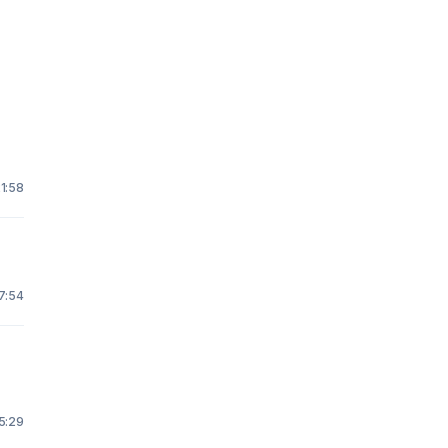
21:58
17:54
15:29