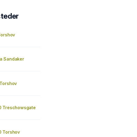
steder
Torshov
a Sandaker
Torshov
0 Treschowsgate
0 Torshov