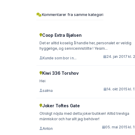
Kommentarer fra samme kategori
Coop Extra Bjølsen
Det er alltid koselig å handle her, personalet er veldig
hyggelige, og serviceinnstillte ! Yesim...
24. jan 2017 kl. 
Kunde som bor i n...
Kiwi 336 Torshov
Hei
14. okt 2015 kl. 
salma
Joker Toftes Gate
Otroligt nöjda med detta joker butiken! Alltid trevliga
människor och har allt jag behöver!
05. mai 2015 kl. 
Anton