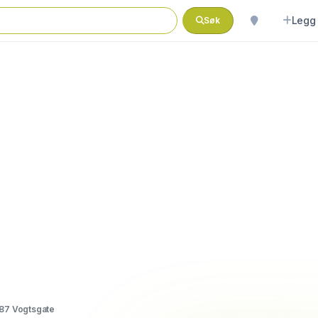
Legg 
Søk
587 Vogtsgate