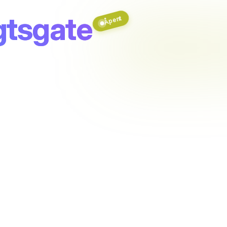
gtsgate
Åpent