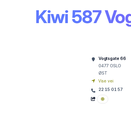
Kiwi 587 Vo
Vogtsgate 66
0477
OSLO
ØST
Vise vei
22 15 01 57