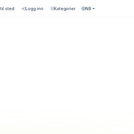
til sted
Logg inn
Kategorier
NB