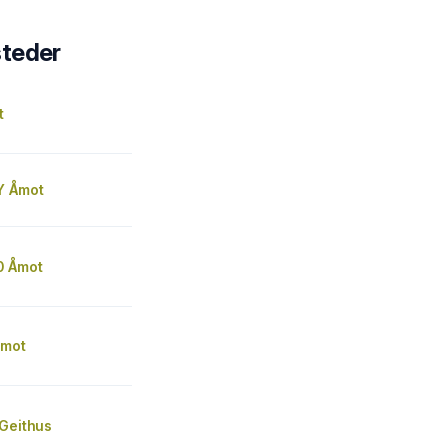
steder
t
Y Åmot
0 Åmot
Åmot
 Geithus