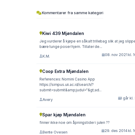
Kommentarer fra samme kategori
Kiwi 439 Mjøndalen
Jeg vurderer å kjøpe en såkalt trillebag slik at jeg slipp
bære tunge poser hjem. Tillater de...
08. nov 2021 kl. 
K.M.
Coop Extra Mjøndalen
References: Nomini Casino App
https://simpus.uii.ac.id/search/?
submit=submit&amp;judul="&gt;ad...
I går kl.
Avery
Spar kjøp Mjøndalen
finner ikke noe om åpningstider i julen ??
29. des 2014 kl. 
Bente Ovesen