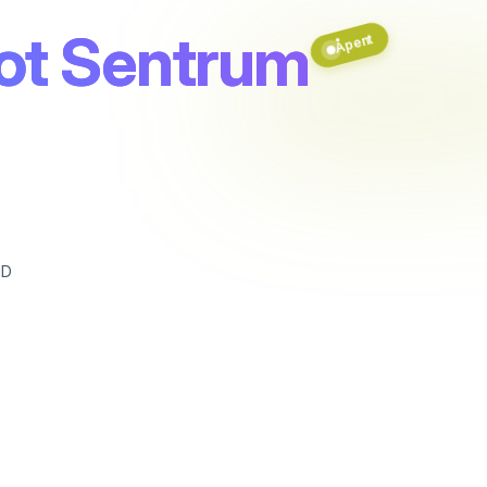
ot Sentrum
Åpent
ND