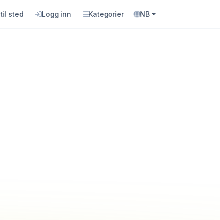
til sted
Logg inn
Kategorier
NB