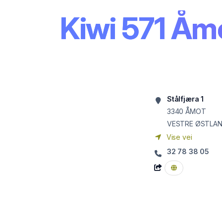
Kiwi 571 Åm
Stålfjæra 1
3340
ÅMOT
VESTRE ØSTLA
Vise vei
32 78 38 05