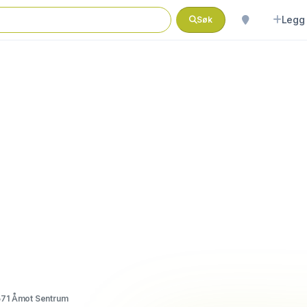
Legg 
Søk
571 Åmot Sentrum