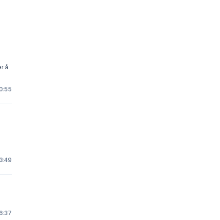
er å
10:55
 3:49
16:37