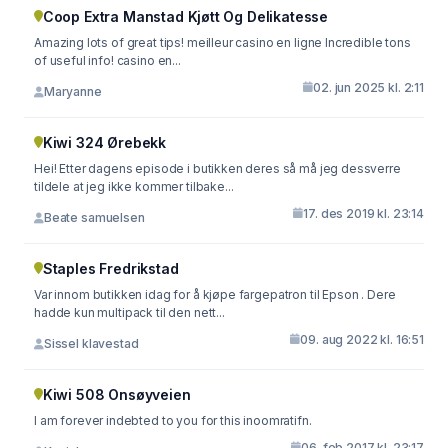
Coop Extra Manstad Kjøtt Og Delikatesse
Amazing lots of great tips! meilleur casino en ligne Incredible tons
of useful info! casino en...
02. jun 2025 kl. 2:11
Maryanne
Kiwi 324 Ørebekk
Hei! Etter dagens episode i butikken deres så må jeg dessverre
tildele at jeg ikke kommer tilbake...
17. des 2019 kl. 23:14
Beate samuelsen
Staples Fredrikstad
Var innom butikken idag for å kjøpe fargepatron til Epson . Dere
hadde kun multipack til den nett...
09. aug 2022 kl. 16:51
Sissel klavestad
Kiwi 508 Onsøyveien
I am forever indebted to you for this inoomratifn.
06. feb 2017 kl. 23:17