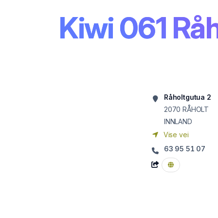
Kiwi 061 Råh
Råholtgutua 2
2070
RÅHOLT
INNLAND
Vise vei
63 95 51 07