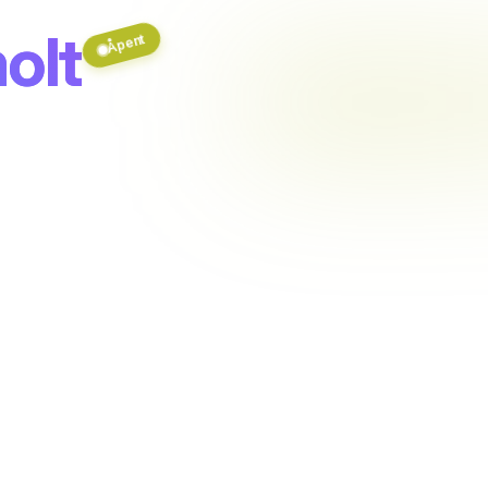
olt
Åpent