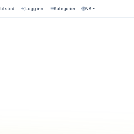
til sted
Logg inn
Kategorier
NB