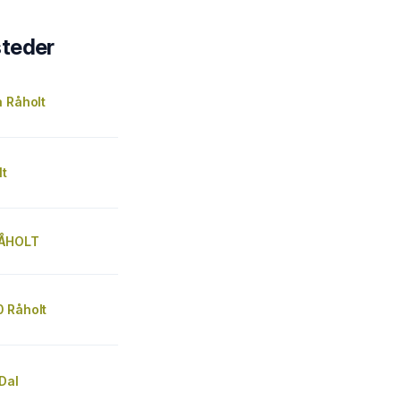
steder
 Råholt
lt
RÅHOLT
 Råholt
Dal