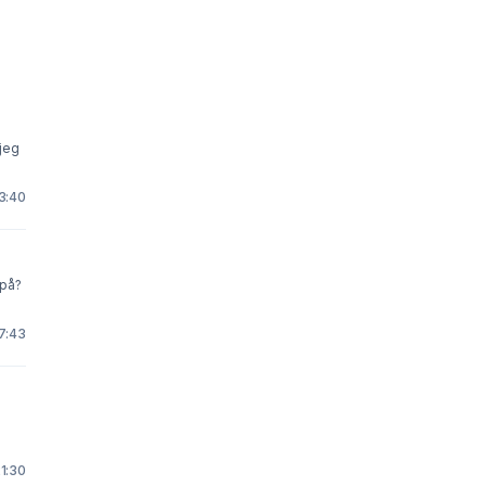
23:40
 på?
 7:43
21:30