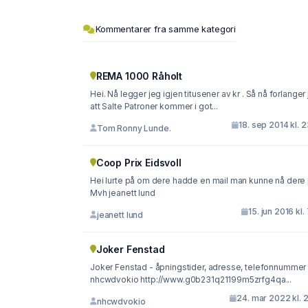
Kommentarer fra samme kategori
REMA 1000 Råholt
Hei. Nå legger jeg igjen titusener av kr . Så nå forlanger jeg
att Salte Patroner kommer i got...
18. sep 2014 kl. 
Tom Ronny Lunde.
Coop Prix Eidsvoll
Hei lurte på om dere hadde en mail man kunne nå dere
Mvh jeanett lund
15. jun 2016 kl.
jeanett lund
Joker Fenstad
Joker Fenstad - åpningstider, adresse, telefonnummer
nhcwdvokio http://www.g0b231q21199m5zrfg4qa...
24. mar 2022 kl. 
nhcwdvokio