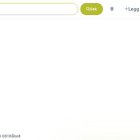
Legg 
Søk
i 061 Råholt