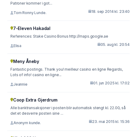
Patroner kommer i got...
18. sep 2014 kl. 23:40
Tom Ronny Lunde.
7-Eleven Hakadal
References: Stake Casino Bonus http://maps.google.ae
05. aug kl. 20:54
Elisa
Meny Åneby
Fantastic postings. Thank you! meilleur casino en ligne Regards,
Lots of info! casino en ligne...
01. jun 2025 kl. 17:02
Jeannie
Coop Extra Gjerdrum
Alle banktransaksjoner i posten blir automatisk stengt kl. 22.00, så
det et desverre posten sine ...
23. mai 2015 kl. 15:36
Anonym kunde.