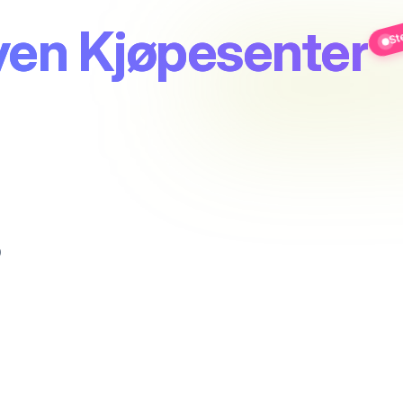
en Kjøpesenter
St
0