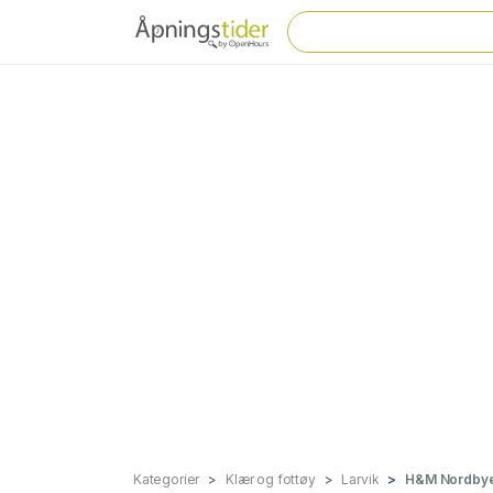
Kategorier
Klær og fottøy
Larvik
H&M Nordbye