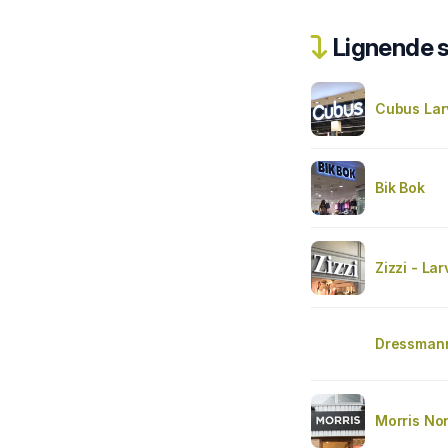
Lignende 
Cubus Lar
Bik Bok
Zizzi - Lar
Dressmann
Morris No