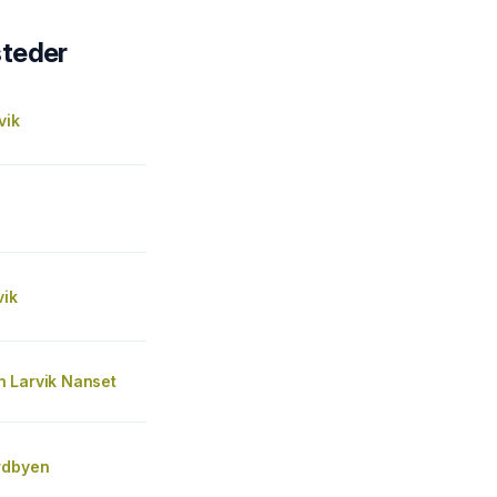
steder
vik
vik
 Larvik Nanset
rdbyen