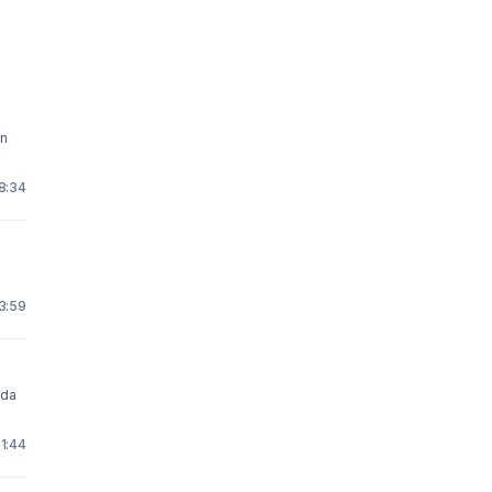
en
 8:34
13:59
21:44