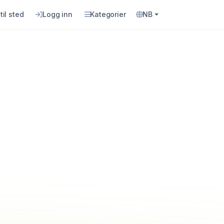
til sted
Logg inn
Kategorier
NB