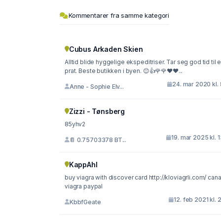
Kommentarer fra samme kategori
Cubus Arkaden Skien
Alltid blide hyggelige ekspeditriser. Tar seg god tid til 
prat. Beste butikken i byen. 😊👍🌹🌹❤️❤...
24. mar 2020 kl.
Anne - Sophie Elv...
Zizzi - Tønsberg
85yhv2
19. mar 2025 kl. 
📔 0.75703378 BT...
KappAhl
buy viagra with discover card http://kloviagrli.com/ canada
viagra paypal
12. feb 2021 kl. 
KbbfGeate