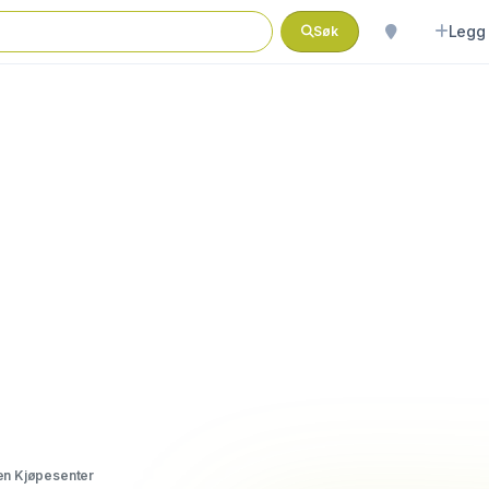
Legg 
Søk
n Kjøpesenter