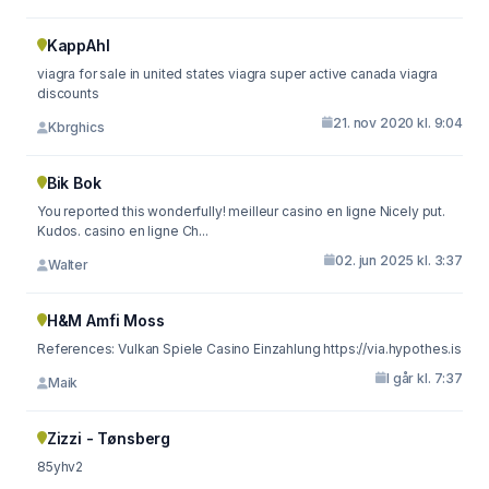
KappAhl
viagra for sale in united states viagra super active canada viagra
discounts
21. nov 2020 kl. 9:04
Kbrghics
Bik Bok
You reported this wonderfully! meilleur casino en ligne Nicely put.
Kudos. casino en ligne Ch...
02. jun 2025 kl. 3:37
Walter
H&M Amfi Moss
References: Vulkan Spiele Casino Einzahlung https://via.hypothes.is
I går kl. 7:37
Maik
Zizzi - Tønsberg
85yhv2