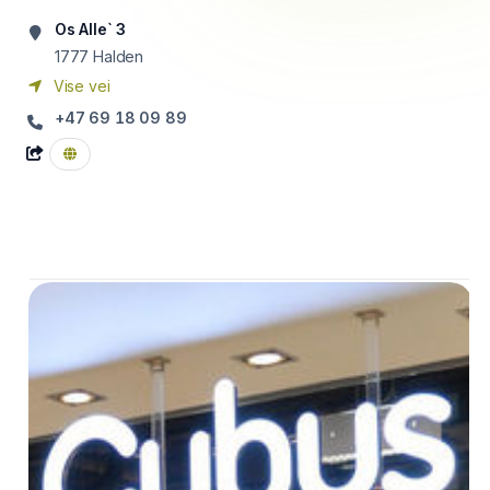
Os Alle` 3
1777
Halden
Vise vei
+47 69 18 09 89