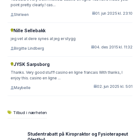
point pretty clearly.! cas...
01. jun 2025 kl. 23:10
Shirleen
Nille Sellebakk
jeg vet at dere synes at jeg er stygg
04. des 2015 kl. 11:32
Birgitte Lindberg
JYSK Sarpsborg
Thanks. Very good stuff! casino en ligne francais With thanks, I
enjoy this. casino en ligne ...
02. jun 2025 kl. 5:01
Maybelle
Tilbud i nærheten
Studentrabatt på Kiropraktor og Fysioterapeut
(Vestby)