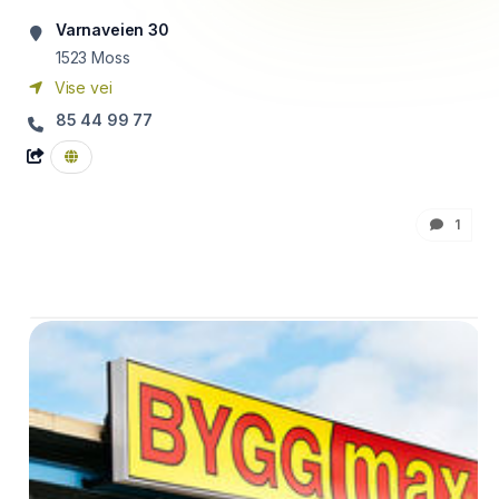
Varnaveien 30
1523
Moss
Vise vei
85 44 99 77
1