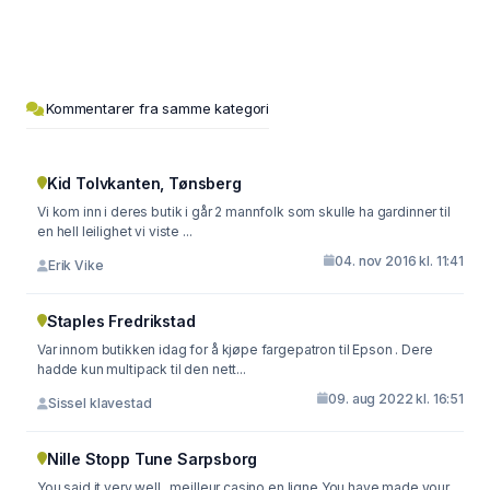
Kommentarer fra samme kategori
Kid Tolvkanten, Tønsberg
Vi kom inn i deres butik i går 2 mannfolk som skulle ha gardinner til
en hell leilighet vi viste ...
04. nov 2016 kl. 11:41
Erik Vike
Staples Fredrikstad
Var innom butikken idag for å kjøpe fargepatron til Epson . Dere
hadde kun multipack til den nett...
09. aug 2022 kl. 16:51
Sissel klavestad
Nille Stopp Tune Sarpsborg
You said it very well.. meilleur casino en ligne You have made your