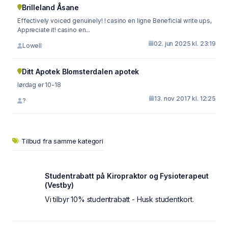
Brilleland Åsane
Effectively voiced genuinely! ! casino en ligne Beneficial write ups,
Appreciate it! casino en...
02. jun 2025 kl. 23:19
Lowell
Ditt Apotek Blomsterdalen apotek
lørdag er 10-18
13. nov 2017 kl. 12:25
?
Tilbud fra samme kategori
Studentrabatt på Kiropraktor og Fysioterapeut
(Vestby)
Vi tilbyr 10% studentrabatt - Husk studentkort.