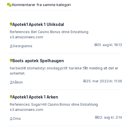
Kommentarer fra samme kategori
Apotek1 Apotek 1 Ulriksdal
References: Bet Casino Bonus ohne Einzahlung
s3.amazonaws.com
01. aug kl. 18:13
Georgianna
Boots apotek Spelhaugen
har bestilt stomiutstyr. onsdag pr.tlf. har ikke fått melding att det er
avhentet.
25. mar 2022 kl. 11:36
håkon
Apotek1 Apotek 1 Arken
References: Sugar Hill Casino Bonus ohne Einzahlung
s3.amazonaws.com
02. aug kl. 2:14
Oma