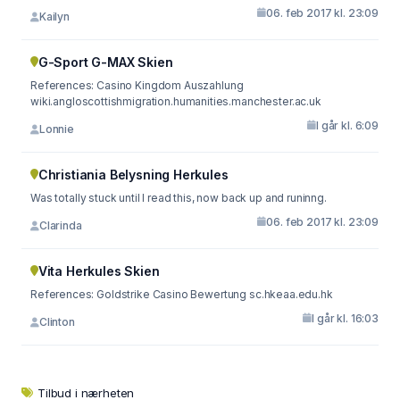
06. feb 2017 kl. 23:09
Kailyn
G-Sport G-MAX Skien
References: Casino Kingdom Auszahlung
wiki.angloscottishmigration.humanities.manchester.ac.uk
I går kl. 6:09
Lonnie
Christiania Belysning Herkules
Was totally stuck until I read this, now back up and runinng.
06. feb 2017 kl. 23:09
Clarinda
Vita Herkules Skien
References: Goldstrike Casino Bewertung sc.hkeaa.edu.hk
I går kl. 16:03
Clinton
Tilbud i nærheten