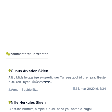
Kommentarer i nærheten
Cubus Arkaden Skien
Alltid blide hyggelige ekspeditriser. Tar seg god tid til en prat. Beste
butikken i byen. 😊👍🌹🌹❤️❤...
24. mar 2020 kl. 8:34
Anne - Sophie Elv...
Nille Herkules Skien
Clear, inaremftivo, simple. Could I send you some e-hugs?