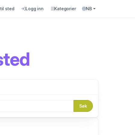
til sted
Logg inn
Kategorier
NB
sted
Søk