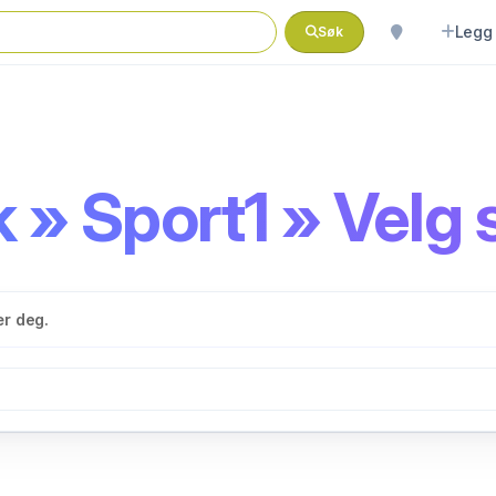
Legg 
Søk
 » Sport1 » Velg 
ær deg.