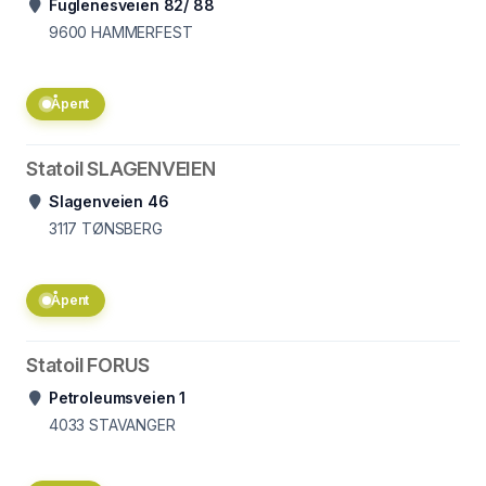
Fuglenesveien 82/ 88
9600
HAMMERFEST
Åpent
Statoil SLAGENVEIEN
Slagenveien 46
3117
TØNSBERG
Åpent
Statoil FORUS
Petroleumsveien 1
4033
STAVANGER