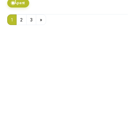
Åpent
1
2
3
»