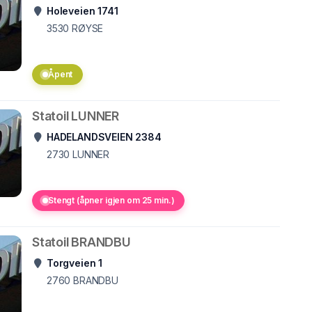
Holeveien 1741
3530
RØYSE
Åpent
Statoil LUNNER
HADELANDSVEIEN 2384
2730
LUNNER
Stengt (åpner igjen om 25 min.)
Statoil BRANDBU
Torgveien 1
2760
BRANDBU