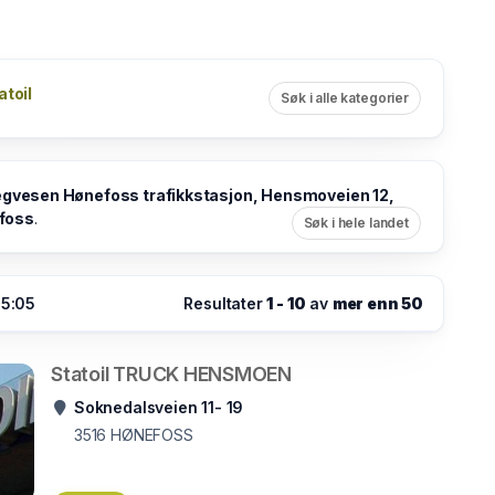
atoil
Søk i alle kategorier
gvesen Hønefoss trafikkstasjon, Hensmoveien 12,
foss
.
Søk i hele landet
05:05
Resultater
1 - 10
av
mer enn 50
Statoil TRUCK HENSMOEN
Soknedalsveien 11- 19
3516
HØNEFOSS