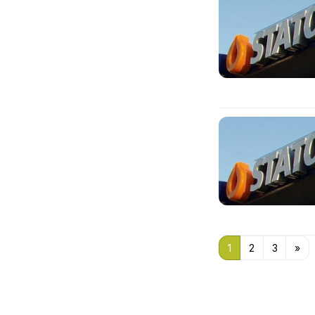
1
2
3
»