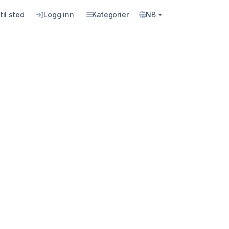
til sted
Logg inn
Kategorier
NB