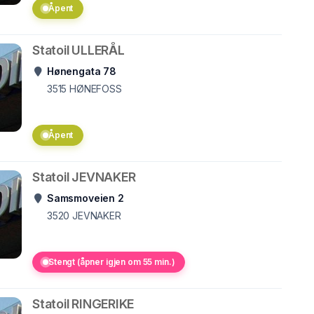
Åpent
Statoil ULLERÅL
Hønengata 78
3515
HØNEFOSS
Åpent
Statoil JEVNAKER
Samsmoveien 2
3520
JEVNAKER
Stengt (åpner igjen om 55 min.)
Statoil RINGERIKE