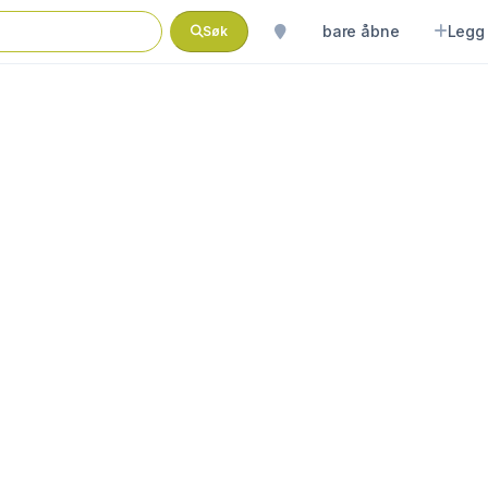
bare åbne
Legg 
Søk